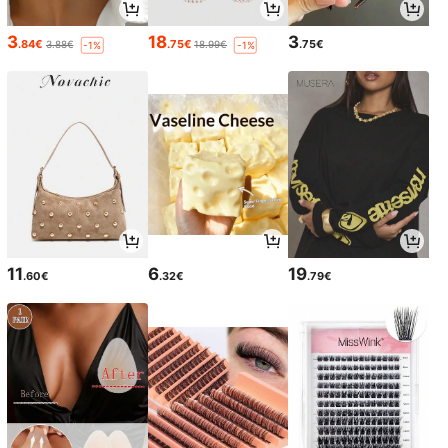
3
18
3
.84€
.75€
.75€
3.88€
18.99€
-1%
-1%
11
6
19
.60€
.32€
.79€