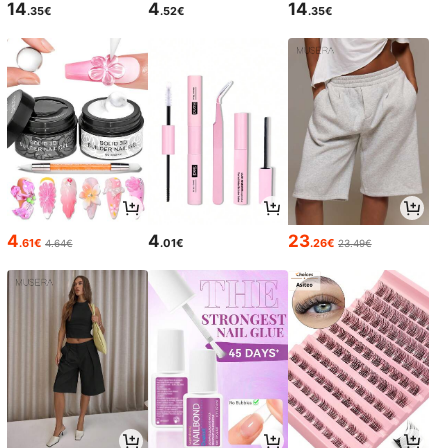
14
4
14
.35€
.52€
.35€
4
4
23
.61€
.01€
.26€
4.64€
23.49€