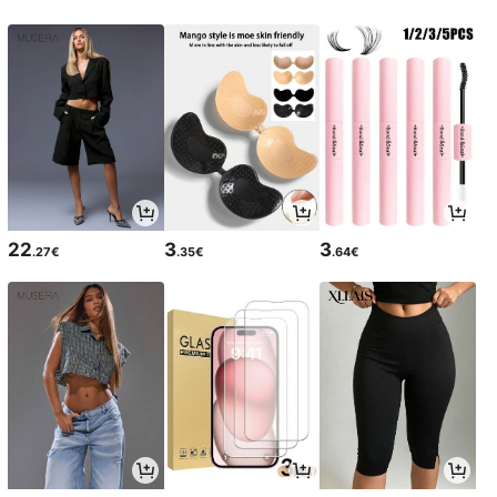
22
3
3
.27€
.35€
.64€