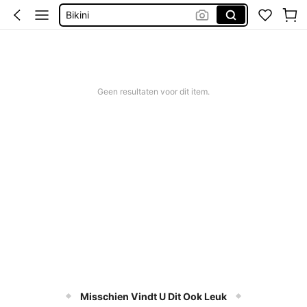
Bikini
Trouwjurk
Corrigerend Badpak
Katoen
Geen resultaten voor dit item.
Misschien Vindt U Dit Ook Leuk