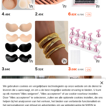
4
2
6
.48€
.45€
.62€
6.78€
-2%
3
5
3
.64€
.52€
.08€
3.16€
-2%
We gebruiken cookies en vergelijkbare technologieën op onze website om de dienst te
leveren die u aanvraagt, en om u de best mogelijke website-ervaring te bieden. U kunt
op elk moment "Alles weigeren", "Alles accepteren" of uw cookie-voorkeur instellen.
Door "Alles accepteren" te selecteren, zullen we alle optionele cookies instellen, die ons
helpen bij het analyseren van het verkeer, het bieden van verbeterde functionaliteit en
het personaliseren van inhoud en advertenties om uw winkelervaring bij SHEIN te