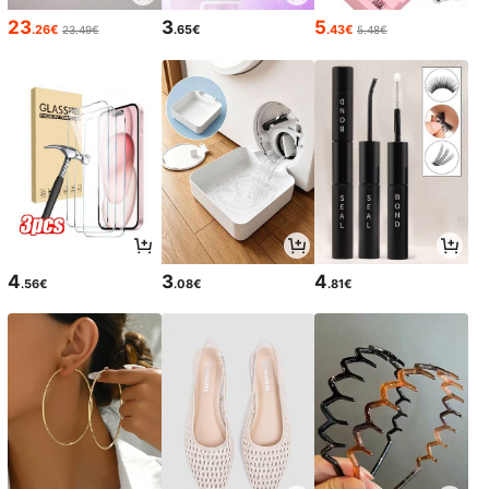
23
3
5
.26€
.65€
.43€
23.49€
5.48€
4
3
4
.56€
.08€
.81€