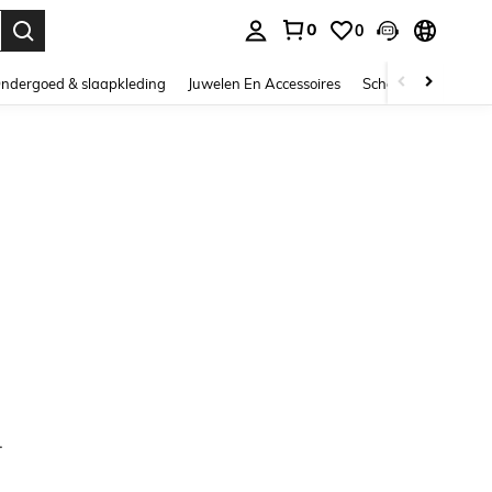
0
0
nden. Press Enter to select.
ndergoed & slaapkleding
Juwelen En Accessoires
Schoonheid & gezo
.