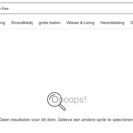
n Bae
and down arrow keys to navigate search Recente zoekopdracht and Zoeken en Vi
ing
Strandkledij
grote maten
Wonen & Living
Herenkleding
O
Geen resultaten voor dit item. Gelieve een andere optie te selecteren