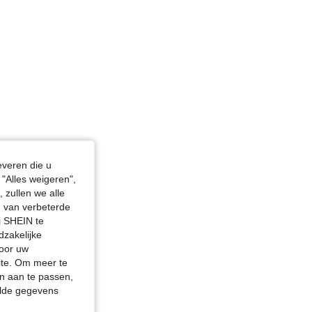
everen die u
"Alles weigeren",
 zullen we alle
en van verbeterde
j SHEIN te
dzakelijke
door uw
site. Om meer te
n aan te passen,
elde gegevens