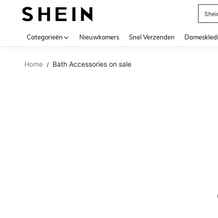
Shei
Use up 
Categorieën
Nieuwkomers
Snel Verzenden
Dameskled
Home
Bath Accessories on sale
/