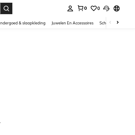
0
0
nden. Press Enter to select.
ndergoed & slaapkleding
Juwelen En Accessoires
Schoonheid & gezo
.