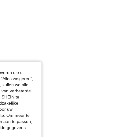
everen die u
"Alles weigeren",
 zullen we alle
en van verbeterde
j SHEIN te
dzakelijke
door uw
site. Om meer te
n aan te passen,
elde gegevens