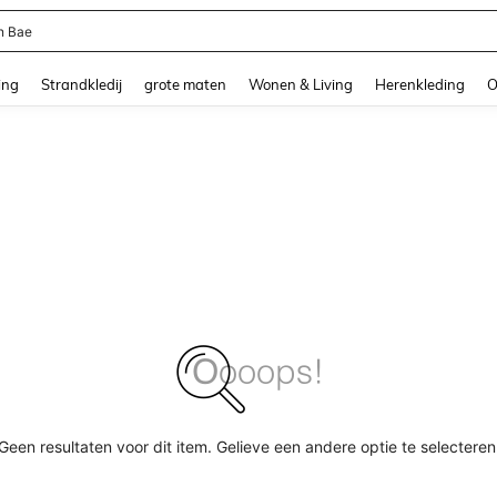
n Bae
and down arrow keys to navigate search Recente zoekopdracht and Zoeken en Vi
ing
Strandkledij
grote maten
Wonen & Living
Herenkleding
O
Geen resultaten voor dit item. Gelieve een andere optie te selecteren