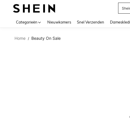
Shei
Use up 
Categorieën
Nieuwkomers
Snel Verzenden
Dameskled
Home
Beauty On Sale
/