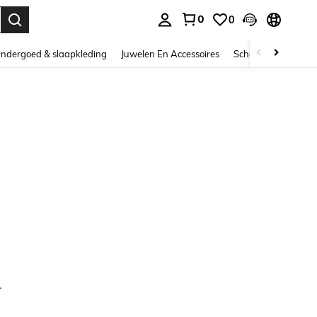
0
0
nden. Press Enter to select.
ndergoed & slaapkleding
Juwelen En Accessoires
Schoonheid & gezo
.