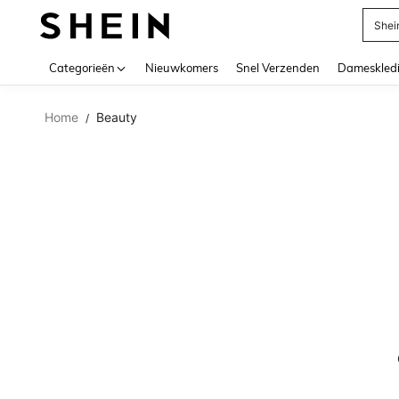
Shei
Use up 
Categorieën
Nieuwkomers
Snel Verzenden
Dameskled
Home
Beauty
/