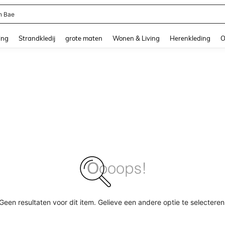
n Bae
and down arrow keys to navigate search Recente zoekopdracht and Zoeken en Vi
ing
Strandkledij
grote maten
Wonen & Living
Herenkleding
O
Geen resultaten voor dit item. Gelieve een andere optie te selecteren