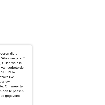
everen die u
"Alles weigeren",
 zullen we alle
en van verbeterde
j SHEIN te
dzakelijke
door uw
site. Om meer te
n aan te passen,
elde gegevens