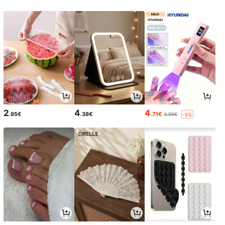
2
4
4
.95€
.38€
.71€
4.99€
-5%