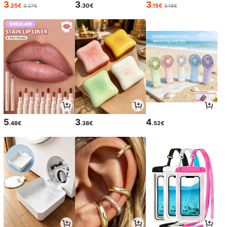
3
3
3
.25€
.30€
.15€
3.27€
3.18€
5
3
4
.48€
.38€
.52€