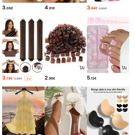
3
4
3
.08€
.81€
.64€
3.65€
3
2
5
.78€
.98€
.13€
3.88€
-2%