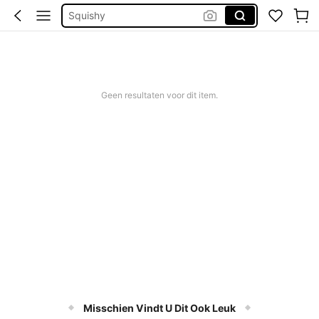
Bikini
Trouwjurk
Corrigerend Badpak
Katoen
Geen resultaten voor dit item.
Misschien Vindt U Dit Ook Leuk