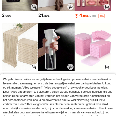
2
21
4
.96€
.49€
.94€
5.48€
-9%
3
3
3
.48€
.05€
.05€
3.07€
3.08€
We gebruiken cookies en vergelijkbare technologieën op onze website om de dienst te
leveren die u aanvraagt, en om u de best mogelijke website-ervaring te bieden. U kunt
op elk moment "Alles weigeren", "Alles accepteren" of uw cookie-voorkeur instellen.
Door "Alles accepteren" te selecteren, zullen we alle optionele cookies instellen, die ons
helpen bij het analyseren van het verkeer, het bieden van verbeterde functionaliteit en
het personaliseren van inhoud en advertenties om uw winkelervaring bij SHEIN te
verbeteren. Door "Alles weigeren" te selecteren, staat u alleen het gebruik van strikt
noodzakelijke cookies toe die nodig zijn voor de werking van onze website. U kunt deze
uitschakelen door uw browserinstellingen te wijzigen, maar dit kan van invloed zijn op