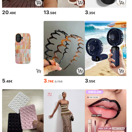
20
13
3
.49€
.58€
.35€
5
3
3
.48€
.74€
.55€
3.75€