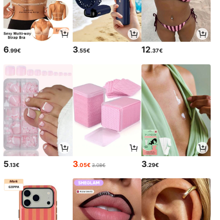
6
3
12
.99€
.55€
.37€
5
3
3
.13€
.05€
.29€
3.08€