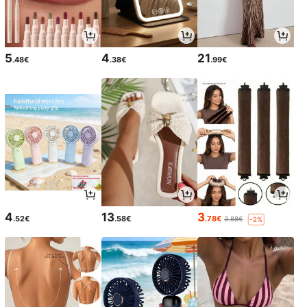
5
4
21
.48€
.38€
.99€
4
13
3
.52€
.58€
.78€
3.88€
-2%