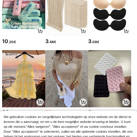
10
3
3
.20€
.48€
.08€
20
14
2
.49€
.35€
.96€
14.49€
We gebruiken cookies en vergelijkbare technologieën op onze website om de dienst te
leveren die u aanvraagt, en om u de best mogelijke website-ervaring te bieden. U kunt
op elk moment "Alles weigeren", "Alles accepteren" of uw cookie-voorkeur instellen.
Door "Alles accepteren" te selecteren, zullen we alle optionele cookies instellen, die ons
helpen bij het analyseren van het verkeer, het bieden van verbeterde functionaliteit en