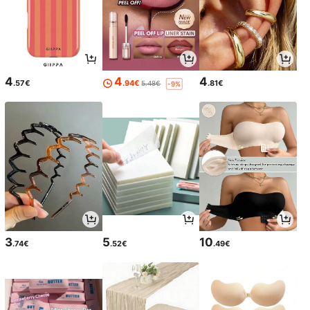
4
4
4
.57€
.94€
.81€
5.48€
-9%
3
5
10
.74€
.52€
.49€