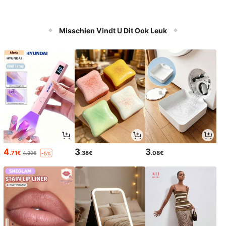
Misschien Vindt U Dit Ook Leuk
4
3
3
.71€
.38€
.08€
4.99€
-5%