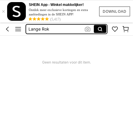
SHEIN App - Winkel makkelijker!
×
Festival Outfits Women
Ontdek meer exclusieve kortingen en extra
DOWNLOAD
aanbiedingen in de SHEIN APP!
Rok
(5,417)
Lange Rok
Skort
Shorts For Women
Festival Outfits Women
Geen resultaten voor dit item.
Rok