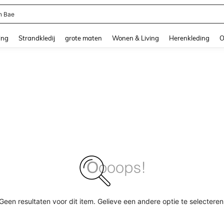
n Bae
and down arrow keys to navigate search Recente zoekopdracht and Zoeken en Vi
ing
Strandkledij
grote maten
Wonen & Living
Herenkleding
O
Geen resultaten voor dit item. Gelieve een andere optie te selecteren