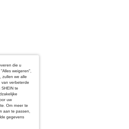
everen die u
"Alles weigeren",
 zullen we alle
en van verbeterde
j SHEIN te
dzakelijke
door uw
site. Om meer te
n aan te passen,
elde gegevens