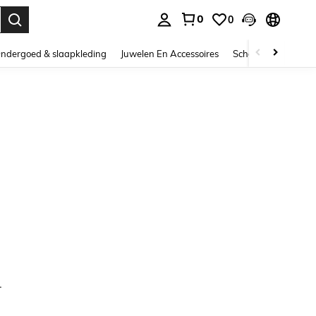
0
0
nden. Press Enter to select.
ndergoed & slaapkleding
Juwelen En Accessoires
Schoonheid & gezo
.