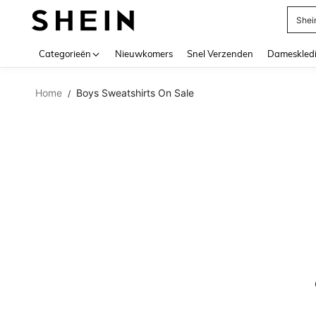
Shei
Use up 
Categorieën
Nieuwkomers
Snel Verzenden
Dameskled
Home
Boys Sweatshirts On Sale
/