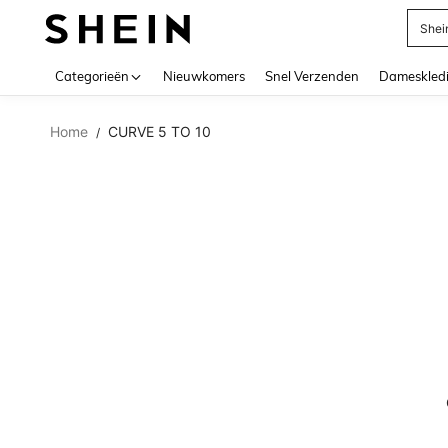
Shei
Use up 
Categorieën
Nieuwkomers
Snel Verzenden
Dameskled
Home
CURVE 5 TO 10
/