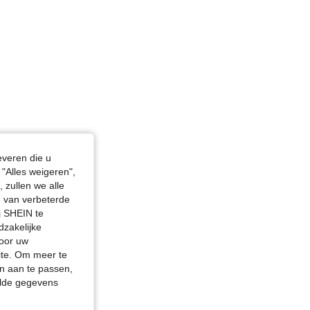
everen die u
"Alles weigeren",
 zullen we alle
en van verbeterde
j SHEIN te
dzakelijke
door uw
site. Om meer te
n aan te passen,
elde gegevens