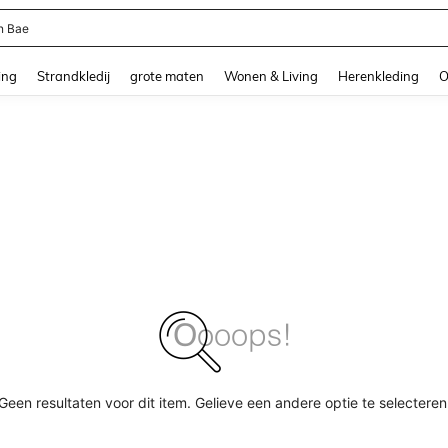
n Bae
and down arrow keys to navigate search Recente zoekopdracht and Zoeken en Vi
ing
Strandkledij
grote maten
Wonen & Living
Herenkleding
O
Geen resultaten voor dit item. Gelieve een andere optie te selecteren