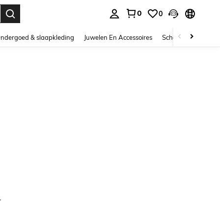
0
0
nden. Press Enter to select.
ndergoed & slaapkleding
Juwelen En Accessoires
Schoonheid & gezo
.