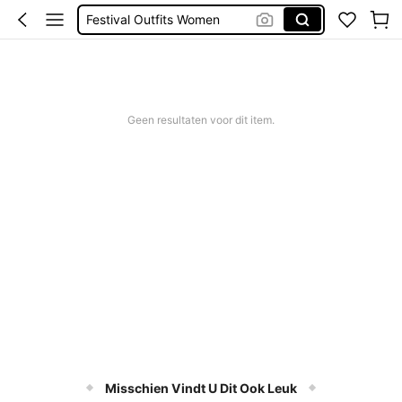
Jurk
Bikinis Sets
Zomer Jurkjes Dames
Bikini
Geen resultaten voor dit item.
Misschien Vindt U Dit Ook Leuk