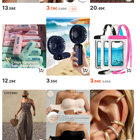
13
3
20
.58€
.78€
.49€
3.88€
-2%
12
3
3
.28€
.55€
.64€
3.65€