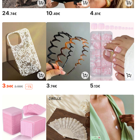
24
10
4
.74€
.49€
.81€
3
3
5
.94€
.74€
.13€
3.98€
-1%