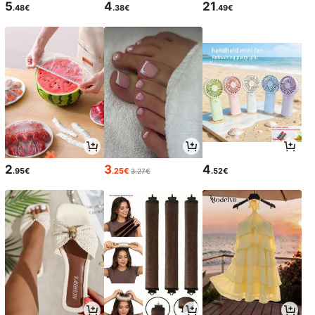
5
4
21
.48€
.38€
.49€
2
3
4
.95€
.25€
.52€
3.27€