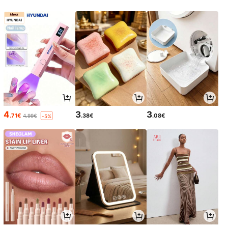
4
3
3
.71€
.38€
.08€
4.99€
-5%