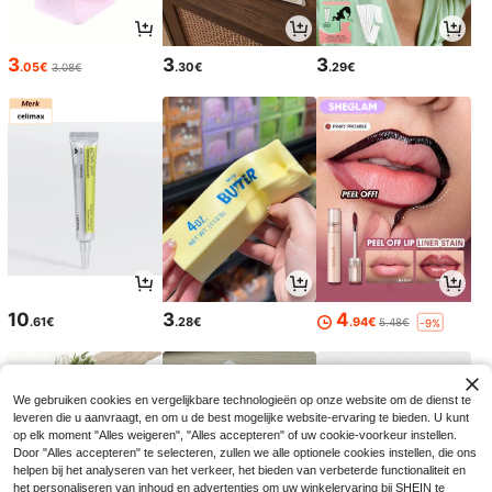
3
3
3
.05€
.30€
.29€
3.08€
10
3
4
.61€
.28€
.94€
5.48€
-9%
We gebruiken cookies en vergelijkbare technologieën op onze website om de dienst te
leveren die u aanvraagt, en om u de best mogelijke website-ervaring te bieden. U kunt
op elk moment "Alles weigeren", "Alles accepteren" of uw cookie-voorkeur instellen.
Door "Alles accepteren" te selecteren, zullen we alle optionele cookies instellen, die ons
helpen bij het analyseren van het verkeer, het bieden van verbeterde functionaliteit en
het personaliseren van inhoud en advertenties om uw winkelervaring bij SHEIN te