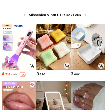
Misschien Vindt U Dit Ook Leuk
4
3
3
.71€
.38€
.08€
4.99€
-5%