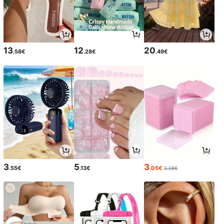
13
12
20
.58€
.28€
.49€
3
5
3
.55€
.13€
.05€
3.08€