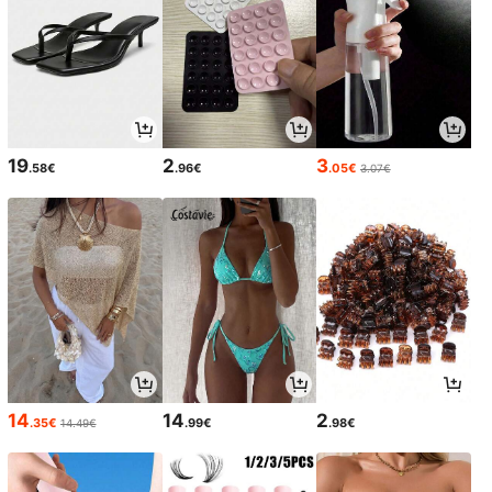
19
2
3
.58€
.96€
.05€
3.07€
14
14
2
.35€
.99€
.98€
14.49€