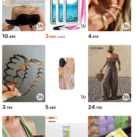
10
3
4
.49€
.64€
.81€
3.65€
3
5
24
.74€
.48€
.74€