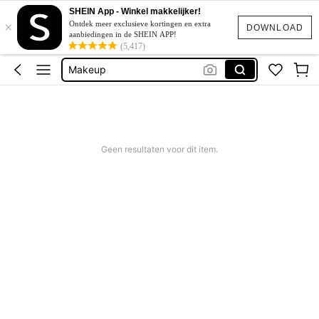
Concealer
SHEIN App - Winkel makkelijker!
×
Sheglam
Ontdek meer exclusieve kortingen en extra
DOWNLOAD
aanbiedingen in de SHEIN APP!
Make Up
(5,417)
Makeup
Blush
Concealer
Sheglam
Geen resultaten voor dit item.