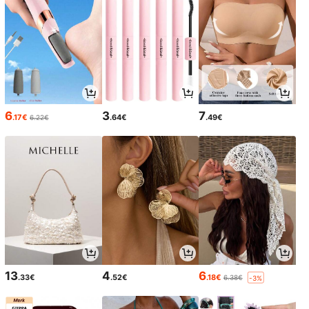
6
3
7
.17€
.64€
.49€
6.22€
13
4
6
.33€
.52€
.18€
6.38€
-3%