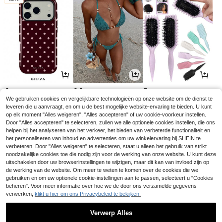
4
14
3
.90€
.34€
.08€
We gebruiken cookies en vergelijkbare technologieën op onze website om de dienst te
leveren die u aanvraagt, en om u de best mogelijke website-ervaring te bieden. U kunt
op elk moment "Alles weigeren", "Alles accepteren" of uw cookie-voorkeur instellen.
Door "Alles accepteren" te selecteren, zullen we alle optionele cookies instellen, die ons
helpen bij het analyseren van het verkeer, het bieden van verbeterde functionaliteit en
het personaliseren van inhoud en advertenties om uw winkelervaring bij SHEIN te
verbeteren. Door "Alles weigeren" te selecteren, staat u alleen het gebruik van strikt
noodzakelijke cookies toe die nodig zijn voor de werking van onze website. U kunt deze
uitschakelen door uw browserinstellingen te wijzigen, maar dit kan van invloed zijn op
de werking van de website. Om meer te weten te komen over de cookies die we
gebruiken en om uw optionele cookie-instellingen aan te passen, selecteert u "Cookies
beheren". Voor meer informatie over hoe we de door ons verzamelde gegevens
verwerken,
klikt u hier om ons Privacybeleid te bekijken.
3
10
16
.25€
.20€
.33€
3.27€
Verwerp Alles