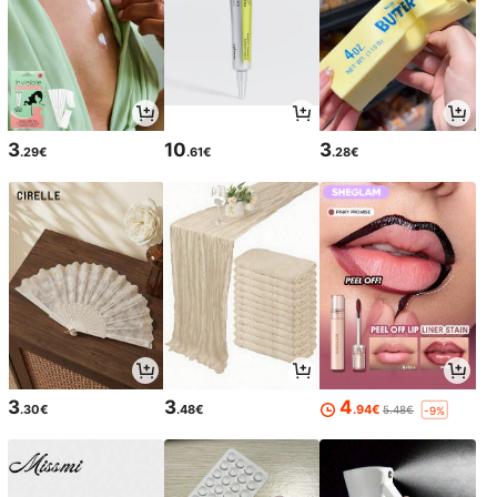
3
10
3
.29€
.61€
.28€
3
3
4
.30€
.48€
.94€
5.48€
-9%