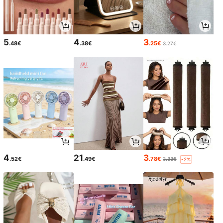
5
4
3
.48€
.38€
.25€
3.27€
4
21
3
.52€
.49€
.78€
3.88€
-2%