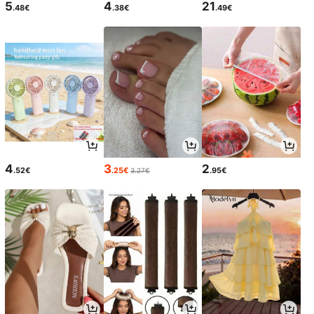
5
4
21
.48€
.38€
.49€
4
3
2
.52€
.25€
.95€
3.27€