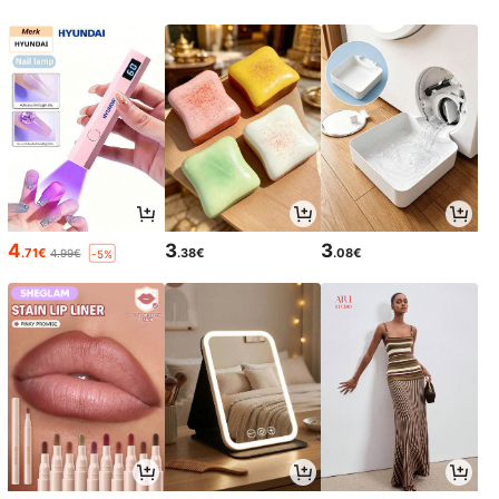
4
3
3
.71€
.38€
.08€
4.99€
-5%