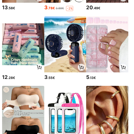
13
3
20
.58€
.78€
.49€
3.88€
-2%
12
3
5
.28€
.55€
.13€