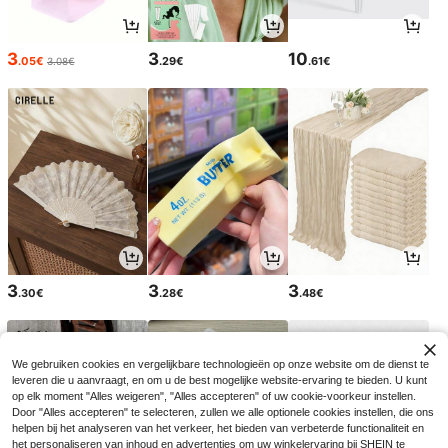
3
3
10
.05€
.29€
.61€
3.08€
3
3
3
.30€
.28€
.48€
We gebruiken cookies en vergelijkbare technologieën op onze website om de dienst te
leveren die u aanvraagt, en om u de best mogelijke website-ervaring te bieden. U kunt
op elk moment "Alles weigeren", "Alles accepteren" of uw cookie-voorkeur instellen.
Door "Alles accepteren" te selecteren, zullen we alle optionele cookies instellen, die ons
helpen bij het analyseren van het verkeer, het bieden van verbeterde functionaliteit en
het personaliseren van inhoud en advertenties om uw winkelervaring bij SHEIN te