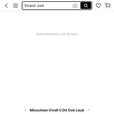
Strand Jurk
Jurkjes Zomer
Zomer Jurkjes Dames
Geen resultaten voor dit item.
Misschien Vindt U Dit Ook Leuk