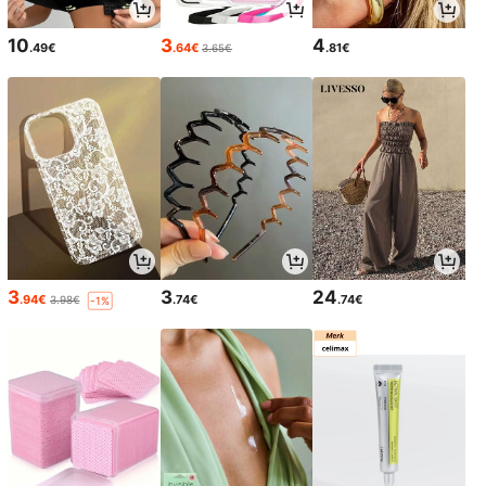
10
3
4
.49€
.64€
.81€
3.65€
3
3
24
.94€
.74€
.74€
3.98€
-1%