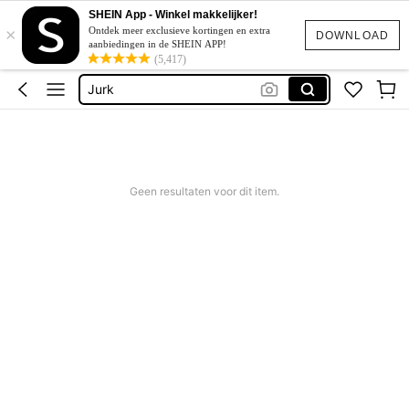
Zomer Jurkjes Dames
SHEIN App - Winkel makkelijker!
×
Bikini
Ontdek meer exclusieve kortingen en extra
DOWNLOAD
aanbiedingen in de SHEIN APP!
Festival Outfits Women
(5,417)
Jurk
Bikinis Sets
Zomer Jurkjes Dames
Bikini
Geen resultaten voor dit item.