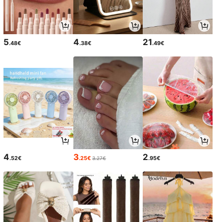
5
4
21
.48€
.38€
.49€
4
3
2
.52€
.25€
.95€
3.27€