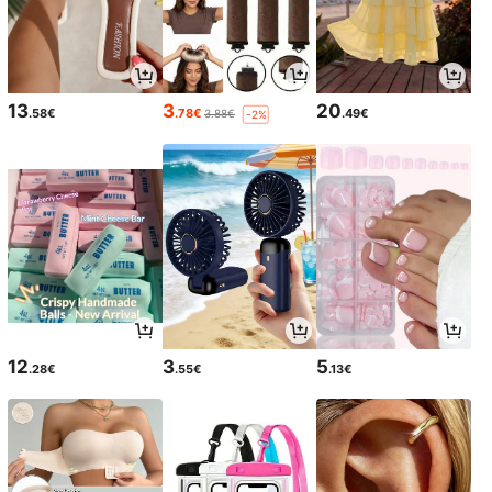
13
3
20
.58€
.78€
.49€
3.88€
-2%
12
3
5
.28€
.55€
.13€