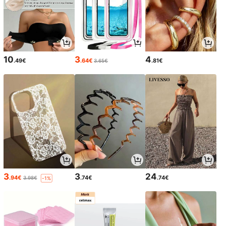
10
3
4
.49€
.64€
.81€
3.65€
3
3
24
.94€
.74€
.74€
3.98€
-1%