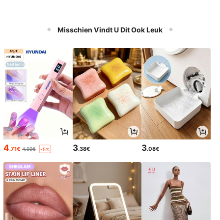
Misschien Vindt U Dit Ook Leuk
4
3
3
.71€
.38€
.08€
4.99€
-5%