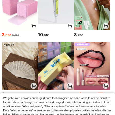
3
10
3
.05€
.61€
.29€
3.08€
3
3
4
.30€
.28€
.94€
5.48€
-9%
We gebruiken cookies en vergelijkbare technologieën op onze website om de dienst te
leveren die u aanvraagt, en om u de best mogelijke website-ervaring te bieden. U kunt
op elk moment "Alles weigeren", "Alles accepteren" of uw cookie-voorkeur instellen.
Door "Alles accepteren" te selecteren, zullen we alle optionele cookies instellen, die ons
helpen bij het analyseren van het verkeer, het bieden van verbeterde functionaliteit en