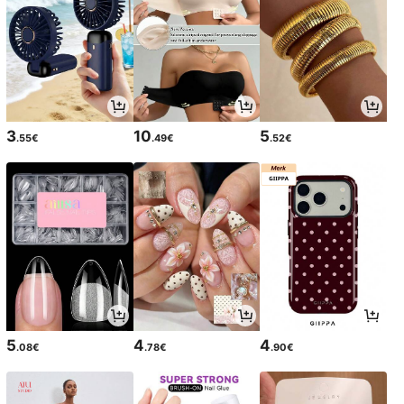
3
10
5
.55€
.49€
.52€
5
4
4
.08€
.78€
.90€