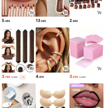
5
13
2
.48€
.58€
.98€
3
4
3
.78€
.81€
.05€
3.88€
3.08€
-2%