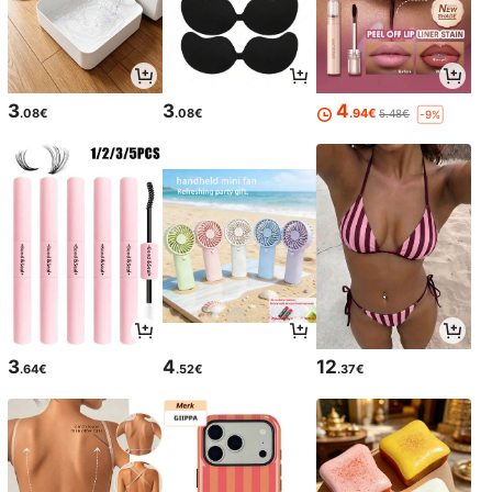
3
3
4
.08€
.08€
.94€
5.48€
-9%
3
4
12
.64€
.52€
.37€