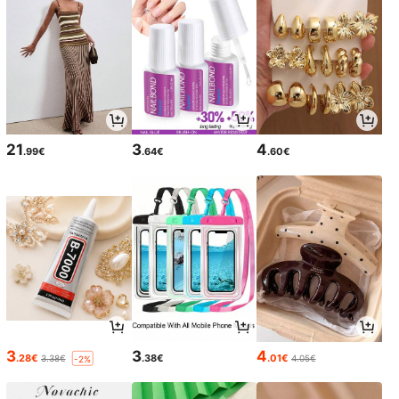
21
3
4
.99€
.64€
.60€
3
3
4
.28€
.38€
.01€
3.38€
4.05€
-2%