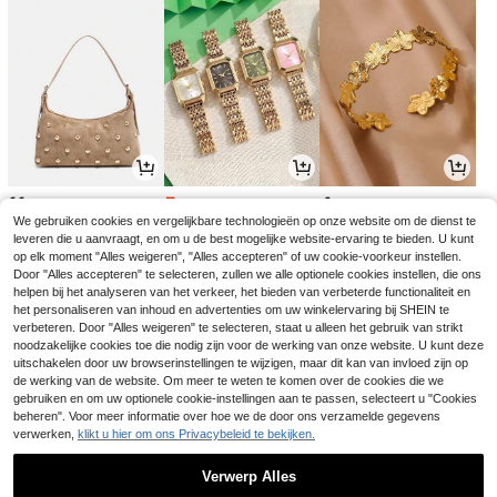
11
5
4
.60€
.82€
.57€
5.84€
We gebruiken cookies en vergelijkbare technologieën op onze website om de dienst te
leveren die u aanvraagt, en om u de best mogelijke website-ervaring te bieden. U kunt
op elk moment "Alles weigeren", "Alles accepteren" of uw cookie-voorkeur instellen.
Door "Alles accepteren" te selecteren, zullen we alle optionele cookies instellen, die ons
helpen bij het analyseren van het verkeer, het bieden van verbeterde functionaliteit en
het personaliseren van inhoud en advertenties om uw winkelervaring bij SHEIN te
verbeteren. Door "Alles weigeren" te selecteren, staat u alleen het gebruik van strikt
noodzakelijke cookies toe die nodig zijn voor de werking van onze website. U kunt deze
uitschakelen door uw browserinstellingen te wijzigen, maar dit kan van invloed zijn op
de werking van de website. Om meer te weten te komen over de cookies die we
gebruiken en om uw optionele cookie-instellingen aan te passen, selecteert u "Cookies
beheren". Voor meer informatie over hoe we de door ons verzamelde gegevens
verwerken,
klikt u hier om ons Privacybeleid te bekijken.
4
3
7
.14€
.77€
.49€
Verwerp Alles