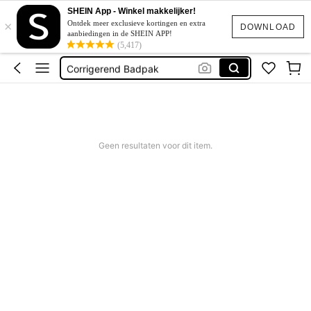
Squishy
SHEIN App - Winkel makkelijker!
×
Bikini
Ontdek meer exclusieve kortingen en extra
DOWNLOAD
aanbiedingen in de SHEIN APP!
Trouwjurk
(5,417)
Corrigerend Badpak
Katoen
Geen resultaten voor dit item.