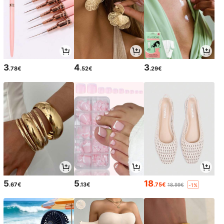
3
4
3
.78€
.52€
.29€
5
5
18
.67€
.13€
.75€
18.99€
-1%