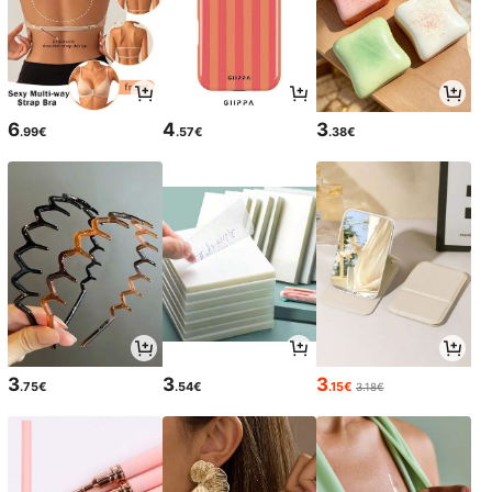
6
4
3
.99€
.57€
.38€
3
3
3
.75€
.54€
.15€
3.18€