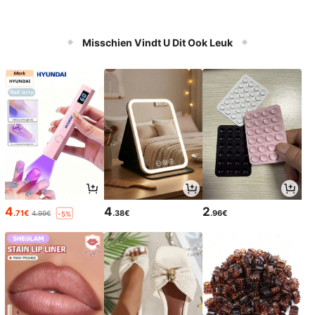
Misschien Vindt U Dit Ook Leuk
4
4
2
.71€
.38€
.96€
4.99€
-5%