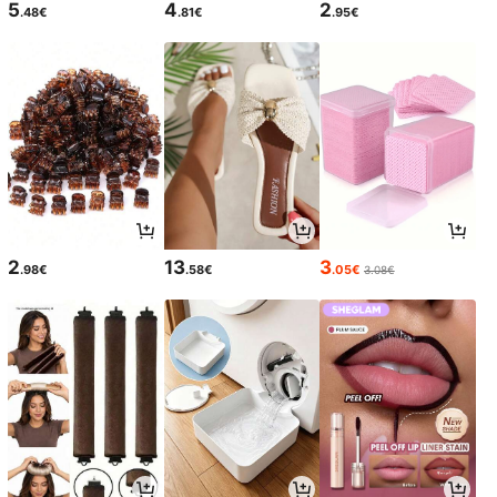
5
4
2
.48€
.81€
.95€
2
13
3
.98€
.58€
.05€
3.08€