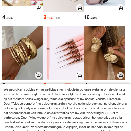
4
3
16
.52€
.15€
.30€
3.18€
5
3
4
.67€
.74€
.52€
3.78€
-1%
We gebruiken cookies en vergelijkbare technologieën op onze website om de dienst te
leveren die u aanvraagt, en om u de best mogelijke website-ervaring te bieden. U kunt
op elk moment "Alles weigeren", "Alles accepteren" of uw cookie-voorkeur instellen.
Door "Alles accepteren" te selecteren, zullen we alle optionele cookies instellen, die ons
helpen bij het analyseren van het verkeer, het bieden van verbeterde functionaliteit en
het personaliseren van inhoud en advertenties om uw winkelervaring bij SHEIN te
verbeteren. Door "Alles weigeren" te selecteren, staat u alleen het gebruik van strikt
noodzakelijke cookies toe die nodig zijn voor de werking van onze website. U kunt deze
uitschakelen door uw browserinstellingen te wijzigen, maar dit kan van invloed zijn op