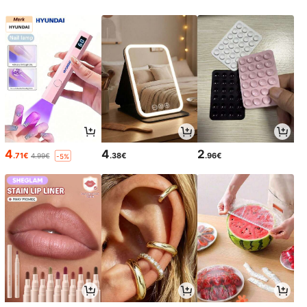
4
4
2
.71€
.38€
.96€
4.99€
-5%