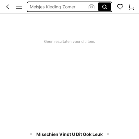
Badpak Meisje
Kinderen Meisje
Bikini Tieners
Geen resultaten voor dit item.
Misschien Vindt U Dit Ook Leuk