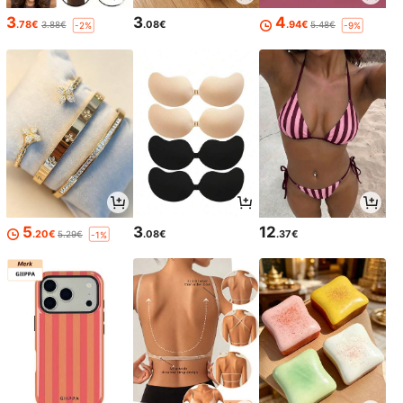
3
3
4
.78€
.08€
.94€
3.88€
5.48€
-2%
-9%
5
3
12
.20€
.08€
.37€
5.29€
-1%