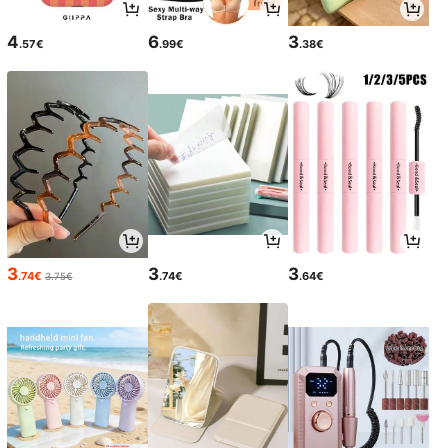
4
6
3
.57€
.99€
.38€
3
3
3
.74€
.74€
.64€
3.75€