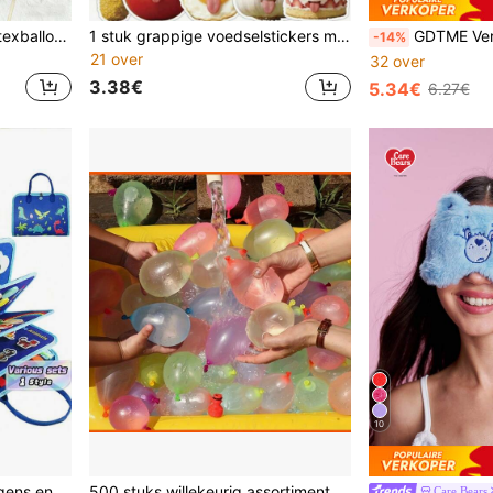
10/92/102 stuks zwarte latexballonnen met gouden strik, onmisbaar voor feestdecoratie, geschikt voor verjaardagsfeesten, bruiloften en fotoshoots.
1 stuk grappige voedselstickers met hilarische uitdrukkingen en speelse poses, aanpasbaar, waterdicht vinylmateriaal, geschikt voor koelkast, lunchbox, voor vrolijkheid en gelach.
GDTME Verlaten Plekken: Dit gedurfde en therapeutische kleurboek in gotische stijl is ontworpen voor volwassenen en tieners en is gemaakt van dik 120 grams papier met in totaal 24 pagina's. De binnenpagina's bevatten lijnte
-14%
21 over
32 over
3.38€
5.34€
6.27€
10
Cadeaus voor 3-jarige jongens en meisjes, Montessori-speelgoed voor 4-, 5- en 6-jarigen, activiteitenboekjes voor kleuters, educatief speelgoed voor de fijne motoriek, sensorische producten, kerstcadeaus.
500 stuks willekeurig assortiment kleine latex waterballonnen, 5,0 cm, zomerballonnen voor bruiloft, verjaardag, afstuderen, jubileum, carnavalspelen decoratie, zomerevenementen
Care Bears