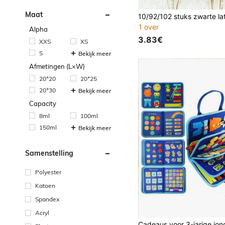
Maat
1 over
Alpha
3.83€
XXS
XS
S
Bekijk meer
Afmetingen (L×W)
20*20
20*25
20*30
Bekijk meer
Capacity
8ml
100ml
150ml
Bekijk meer
Samenstelling
Polyester
Katoen
Spandex
Acryl