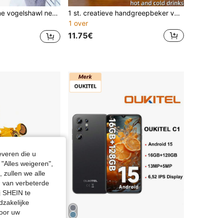
ken huisdier klein dier hangtent kooi decoratie voor parkiet
1 st. creatieve handgreepbeker van glas, geschikt voor martini, cocktails, sap, mixed drinks, melk en frisdrank, compatibel met bar mixology en zelfgemaakte drankjes, hoogtransparant verdikt loodvrij glas, stevig en hitte-/koudebestendig, duurzaam en barstbestendig, transparante originele kleur, minimalistisch en premium, perfect voor dagelijkse drankjes in de keuken, ontspanning thuis, verjaardagsfeestjes, feestelijke banketten, speciale ceremoniële bijeenkomsten, cadeau voor de Nationale Dag van Saoedi-Arabië
1 over
11.75€
everen die u
"Alles weigeren",
 zullen we alle
en van verbeterde
j SHEIN te
dzakelijke
door uw