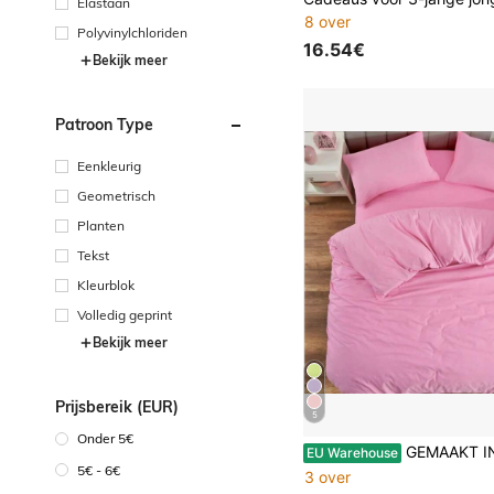
Elastaan
8 over
Polyvinylchloriden
16.54€
Bekijk meer
Patroon Type
Eenkleurig
Geometrisch
Planten
Tekst
Kleurblok
Volledig geprint
Bekijk meer
Prijsbereik (EUR)
5
Onder 5€
GEMAAKT IN TURKIJE Extra grote hoeslakenset - Dekbedovertrek 200x220 cm, 180x200 
EU Warehouse
5€ - 6€
3 over