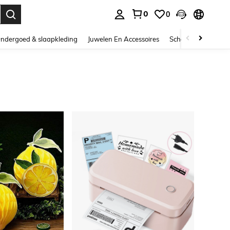
0
0
nden. Press Enter to select.
ndergoed & slaapkleding
Juwelen En Accessoires
Schoonheid & gezo