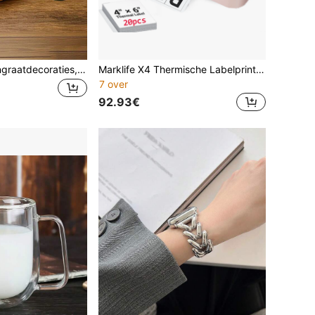
3/6/9 stuks honingraatdecoraties, tropische citroenhoningraatdecoraties, hangende papieren decoratie voor zomerse strandfeestjes, Hawaïaanse BBQ-bijeenkomst tafelstuk, levendige citroenfeestartikelen geschikt voor zwembad, BBQ, verjaardag en buienevenementen
Marklife X4 Thermische Labelprinter Maker, Mini Draagbare Bluetooth Kleine Verzendingsinktloze Stickerprinter, Compatibel Met Android, Ios En Windows Systemen, Gebruikt Voor Kleine Bedrijven School Kantoor, Met 20 Stuks 100x150mm Papier Machine, Het Vakantieseizoen 2026
7 over
92.93€