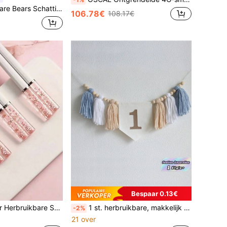
ttig blauw geborduurd pluche oogmasker
106.78€
108.17€
Bespaar 0.13€
tokjes, Gezond en Hygiënisch - Geschikt voor Thuis en Restaurant
1 st. herbruikbare, makkelijk op te hangen, lichtgewicht, duurzame, opvallende, levendige blauwe kwastjes bloemenkrans, banner voor hoge stoel voor verjaardagsfeest, viering, muur, deur, fotorekwisiet voor vrouwen en mannen, Happy Birthday-banner, nu bestverkocht, populair, must-have feestelijke decoratie, elegante rustieke boho-stijl, perfect voor feestdecoratie, essentieel voor jubileum of elke viering
-2%
21 over