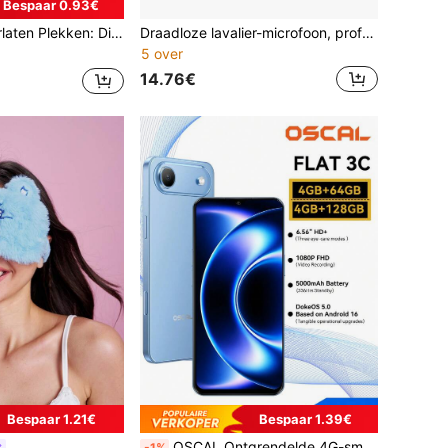
Bespaar 0.93€
keningen van verschillende verlaten en griezelige scènes, waardoor je stress kunt verlichten door te ontspannen met kleuren en alle negatieve emoties kunt loslaten in desolate en mysterieuze verlaten ruimtes. Verjaardagscadeaus, cadeaus voor de start van het schooljaar, paas- en Moederdagcadeaus, kleurboeken, kantoorartikelen, schoolspullen
Draadloze lavalier-microfoon, professionele intelligente ruisonderdrukking, omnidirectionele condensator, 230mAh batterij, windscherm, USB-interface (optioneel met meerdere poorten), oplaadbare lithiumbatterij, 2.4G/3G/4G/5G-verbinding, geschikt voor live streaming, interviews, liedjesopnames, videopodcasts, interviews en vlogs.
5 over
14.76€
Bespaar 1.21€
Bespaar 1.39€
OSCAL Ontgrendelde 4G-smartphone, Android 16-systeem, 6,56-inch HD+-display, octa-core processor, 4GB+8GB uitbreidbaar geheugen, 64GB/128GB ROM, maximale SD-kaartuitbreiding van 1TB, dubbele camera van 13MP+32MP, sneltoets aan de zijkant, grote batterij van 5000mAh, 3 kaartsleuven, dual-sim dual-standby (oplader niet inbegrepen)
-1%