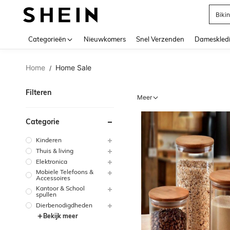
Biki
Use up 
Categorieën
Nieuwkomers
Snel Verzenden
Dameskled
Home
Home Sale
/
Filteren
Meer
Categorie
Kinderen
Thuis & living
Elektronica
Mobiele Telefoons &
Accessoires
Kantoor & School
spullen
Dierbenodigdheden
Bekijk meer