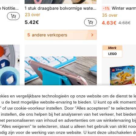
1/2/4 STUKS Boekrecensie Notitieblok 55x39 Inch Lees Notities Benodigdheden Zelfklevende Bladwijzer Notitieboek 40 Vellen Per Blok Journaling Studie Accessoires
1 stuk draagbare bolvormige waterfles (met opvouwbare tuit), huisdierwaterfles met schokbestendig ophangkoord, lekvrije afsluiting, geschikt voor buiten, thuis en op reis, essentieel voor honden in de zomer
Winter warme vogelshawl nest hoek papegaai de
-1%
23 over
35 over
5.42€
4.63€
4.68€
5
andere verkopers
ies en vergelijkbare technologieën op onze website om de dienst te l
u de best mogelijke website-ervaring te bieden. U kunt op elk moment 
" of uw cookie-voorkeur instellen. Door "Alles accepteren" te selecteren,
 instellen, die ons helpen bij het analyseren van het verkeer, het bied
n het personaliseren van inhoud en advertenties om uw winkelervaring bi
"Alles weigeren" te selecteren, staat u alleen het gebruik van strikt noo
odig zijn voor de werking van onze website. U kunt deze uitschakelen 