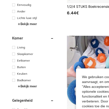
Eenvoudig
Ander
6.44€
Lichte luxe stijl
Bekijk meer
Kamer
Living
Slaapkamer
Eetkamer
Buiten
Keuken
We gebruiken cook
Badkamer
aanvraagt, en om 
Bekijk meer
"Alles accepteren
optionele cookies
functionaliteit e
Gelegenheid
verbeteren. Door 
cookies toe die n