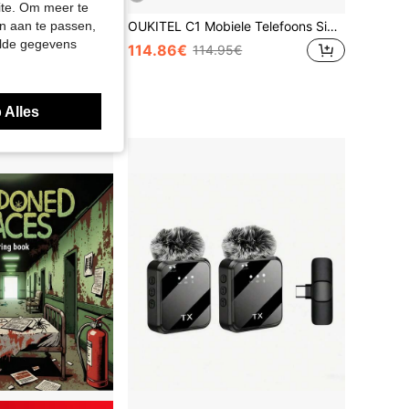
site. Om meer te
OUKITEL C1 Mobiele Telefoons Simvrij Ontgrendeld, 6,52" HD+ Display Smartphone 16(4+12)GB+128GB, Android 15 Mobiele Telefoons Dual Sim 4G, 13MP+5MP Camera, 5150mAh, Vingerafdruk Ontgrendeling, OTG/GPS(Smartphone Zonder Oplader)
n aan te passen,
OY BRANDS
y Classic® Simba, the king's lion cub GIRLS FIRST 43243
elde gegevens
114.86€
114.95€
 Alles