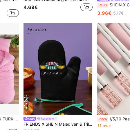
SHEIN X Care Bears Scha
-23%
4.69€
3.96€
5.17€
7
+ hoeslaken met diepe zak van 30 cm, 2 kussenslopen
1/5/10 Paar Herbruikbare Sakura Bloem Eets
Fansphere
-15%
FRIENDS X SHEIN Malediven & Trilu Chip Print Hittebestendige Keuken Bakaccessoires, Kies Uit Handschoenen Of Pannenlappen, Ovenbestendig, Dikke Pad Isolatie
11 over