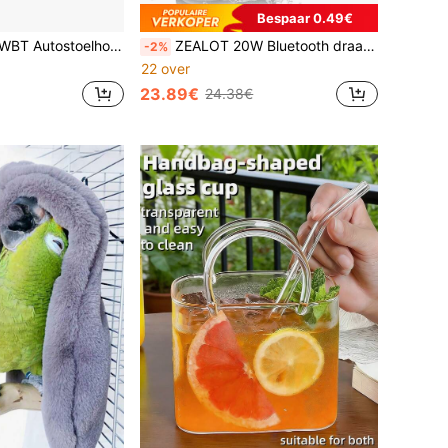
Bespaar 0.49€
toelen 1-pack, universele leren voorstoelhoezen, autostoelbeschermer, airbagcompatibel, voor de meeste auto's, bestelwagens, SUV's en vrachtwagens
ZEALOT 20W Bluetooth draadloze luidspreker, draagbare subwoofer luidspreker voor buiten, IPX5 waterdicht, draadloze luidspreker, koppelen van twee apparaten, 1800mAh batterij, 6 uur speeltijd, luid stereogeluid, krachtige bas
-2%
22 over
23.89€
24.38€