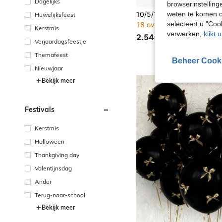
Dagelijks
browserinstelling
weten te komen o
Huwelijksfeest
selecteert u "Co
18 over
Kerstmis
verwerken,
klikt 
2.54€
Verjaardagsfeestje
Themafeest
Beheer Cook
Nieuwjaar
Bekijk meer
Festivals
Kerstmis
Halloween
Thankgiving day
Valentijnsdag
Ander
Terug-naar-school
Bekijk meer