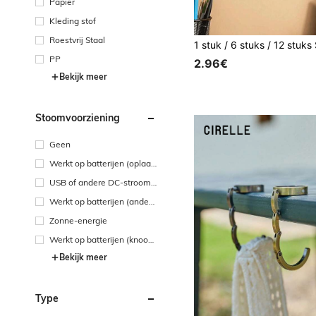
Papier
Kleding stof
Roestvrij Staal
PP
2.96€
Bekijk meer
Stoomvoorziening
Geen
Werkt op batterijen (oplaad
bare batterij)
USB of andere DC-strooma
ansluiting
Werkt op batterijen (andere
n batterij)
Zonne-energie
Werkt op batterijen (knoop
-/knoopcelbatterij)
Bekijk meer
Type