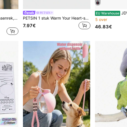
JDWBT Autostoelhoezen voors
PETSIN
EU Warehouse
Cirelle 1 stuk modieuze tassenrek, handtashanger, opvouwbare haakstandaard, draagbaar sleutelrek, tafelhaak, opbergrek voor op reis en buiten, kledinghanger
PETSIN 1 stuk Warm Your Heart-serie - Hartvormig rozenbloemelement, snuffelmat voor kleine huisdieren (katten en honden), slowfood puzzelspeelgoed
5 over
7.97€
46.83€