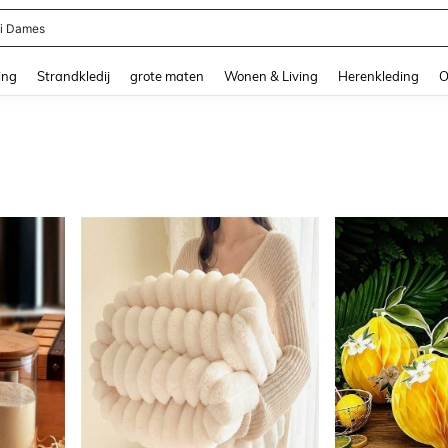
ni Dames
and down arrow keys to navigate search Recente zoekopdracht and Zoeken en Vi
ing
Strandkledij
grote maten
Wonen & Living
Herenkleding
O