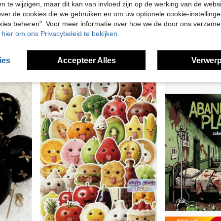
Bespaar 0.66€
en te wijzigen, maar dit kan van invloed zijn op de werking van de web
10/5/1 stuk Wasballen voor het verwijderen van dierenharen, pluizige wasballen, voorkomen dat kleding in de knoop raakt, reinigingsballen voor de wasmachine, herbruikbare pluizenfilter, houden kleding en beddengoed vrij van dierenharen, essentieel voor huisdiereigenaren - verbeteren de waservaring thuis en in hotels, ideaal voor de start van het schooljaar
Opvouwbare houder, universele telefoonhouder, gripbeugel voor tablet, telefoonstandaard, multi-hoek desktophouder, compatibel met Samsung/iPhone/XIa, Omi, compatibel met iPhone, Android-telefoon, cadeau voor verjaardagen, familie, vrienden, telefoonaccessoires
ver de cookies die we gebruiken en om uw optionele cookie-instellinge
SHEIN - T
-19%
LEGO Disne
okies beheren". Voor meer informatie over hoe we de door ons verzam
EU Warehouse
2.78€
3.44€
u hier om ons Privacybeleid te bekijken.
21.32€
1 jaar geleden opgericht
1
andere verkopers
ies
Accepteer Alles
Verwerp