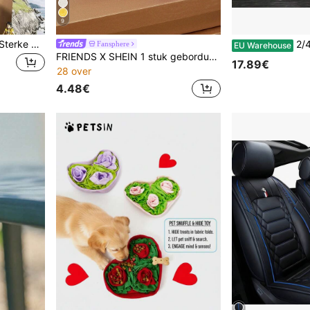
9
1 stuk / 6 stuks / 12 stuks Sterke metalen zelfklevende haken, geen boren nodig, wandmontage voor badkamer, keuken, studentenkamer, zwaar uitgevoerd, roestvrij, eenvoudig te installeren, ruimtebesparende opbergruimte voor handdoeken, badjassen, tassen en hoeden
2/4/6 stuks dubbelwandige glaze
Fansphere
EU Warehouse
FRIENDS X SHEIN 1 stuk geborduurde pluche elastische strik haarband met verstelbare maat, cadeaus, voor thuis, badkamerdecoratie, zomer
17.89€
28 over
4.48€