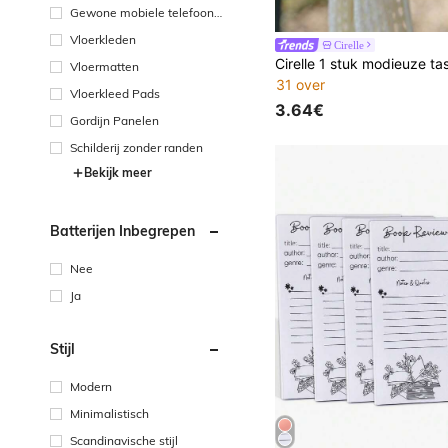
Gewone mobiele telefoonh
oes
Vloerkleden
Cirelle
Vloermatten
31 over
Vloerkleed Pads
3.64€
Gordijn Panelen
Schilderij zonder randen
Bekijk meer
Batterijen Inbegrepen
Nee
Ja
Stijl
Modern
Minimalistisch
Scandinavische stijl