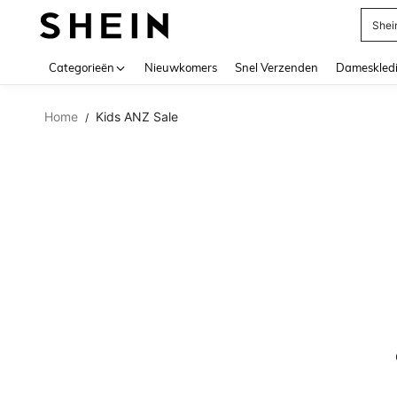
Shei
Use up 
Categorieën
Nieuwkomers
Snel Verzenden
Dameskled
Home
Kids ANZ Sale
/