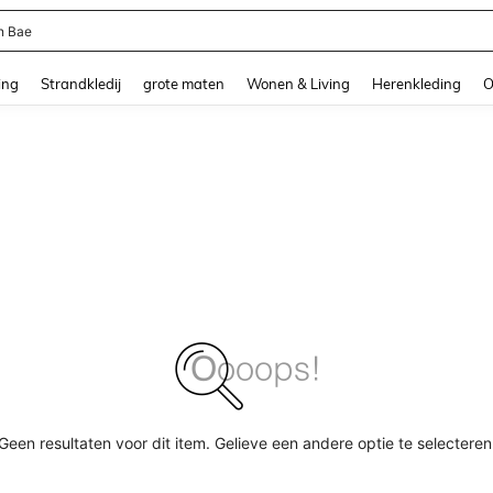
n Bae
and down arrow keys to navigate search Recente zoekopdracht and Zoeken en Vi
ing
Strandkledij
grote maten
Wonen & Living
Herenkleding
O
Geen resultaten voor dit item. Gelieve een andere optie te selecteren