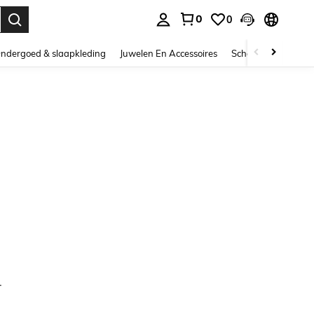
0
0
nden. Press Enter to select.
ndergoed & slaapkleding
Juwelen En Accessoires
Schoonheid & gezo
.