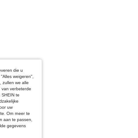
everen die u
"Alles weigeren",
 zullen we alle
en van verbeterde
j SHEIN te
dzakelijke
door uw
site. Om meer te
n aan te passen,
elde gegevens