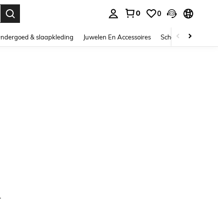
0
0
nden. Press Enter to select.
ndergoed & slaapkleding
Juwelen En Accessoires
Schoonheid & gezo
.