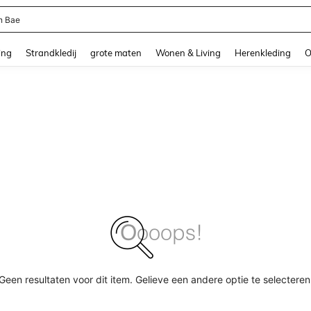
n Bae
and down arrow keys to navigate search Recente zoekopdracht and Zoeken en Vi
ing
Strandkledij
grote maten
Wonen & Living
Herenkleding
O
Geen resultaten voor dit item. Gelieve een andere optie te selecteren