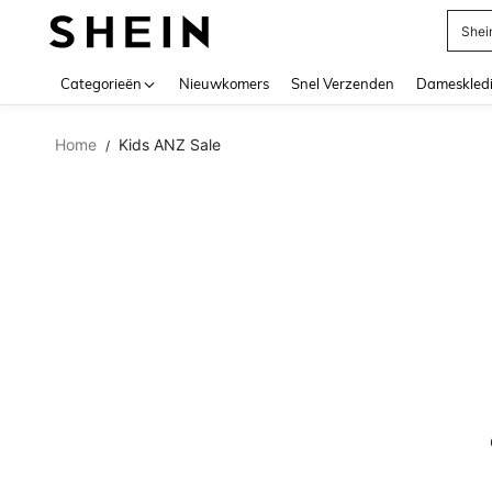
Shei
Use up 
Categorieën
Nieuwkomers
Snel Verzenden
Dameskled
Home
Kids ANZ Sale
/