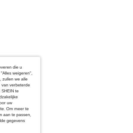
everen die u
"Alles weigeren",
 zullen we alle
en van verbeterde
j SHEIN te
dzakelijke
door uw
site. Om meer te
n aan te passen,
elde gegevens