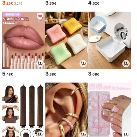
3
3
4
.25€
.30€
.52€
3.27€
5
3
3
.48€
.38€
.08€