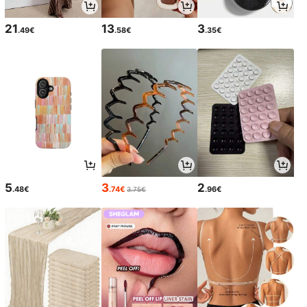
21
13
3
.49€
.58€
.35€
5
3
2
.48€
.74€
.96€
3.75€