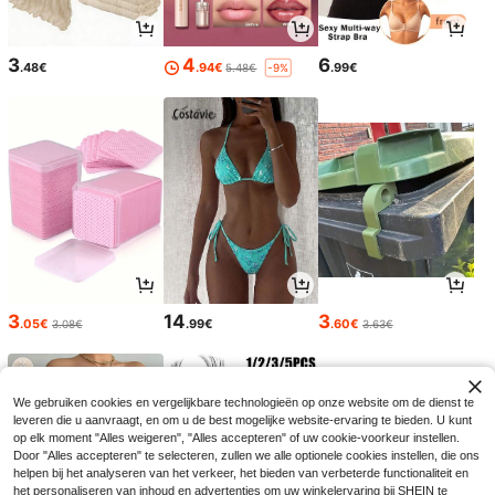
3
4
6
.48€
.94€
.99€
5.48€
-9%
3
14
3
.05€
.99€
.60€
3.08€
3.63€
We gebruiken cookies en vergelijkbare technologieën op onze website om de dienst te
leveren die u aanvraagt, en om u de best mogelijke website-ervaring te bieden. U kunt
op elk moment "Alles weigeren", "Alles accepteren" of uw cookie-voorkeur instellen.
Door "Alles accepteren" te selecteren, zullen we alle optionele cookies instellen, die ons
helpen bij het analyseren van het verkeer, het bieden van verbeterde functionaliteit en
het personaliseren van inhoud en advertenties om uw winkelervaring bij SHEIN te