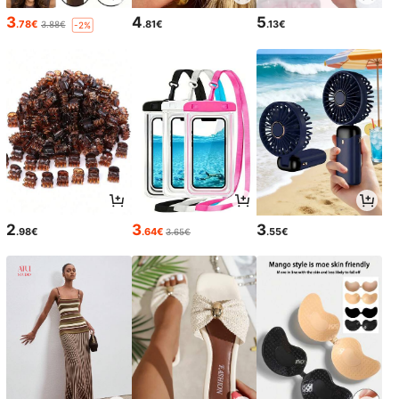
3
4
5
.78€
.81€
.13€
3.88€
-2%
2
3
3
.98€
.64€
.55€
3.65€