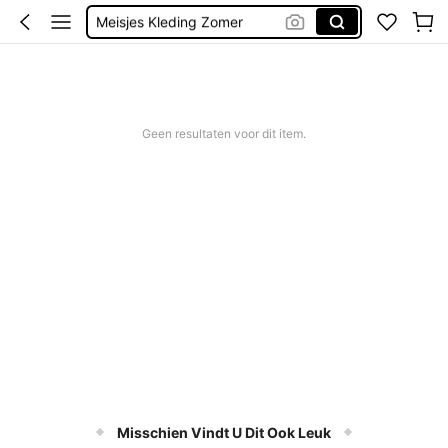
Meisjes Kleding Zomer
Badpak Meisje
Kinderen Meisje
Bikini Tieners
Geen resultaten voor dit item.
Misschien Vindt U Dit Ook Leuk