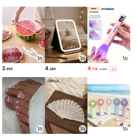
2
4
4
.95€
.38€
.71€
4.99€
-5%