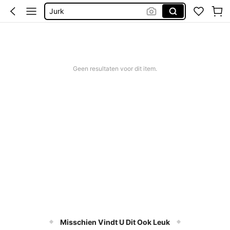
Jurk
Bikinis Sets
Zomer Jurkjes Dames
Bikini
Geen resultaten voor dit item.
Misschien Vindt U Dit Ook Leuk