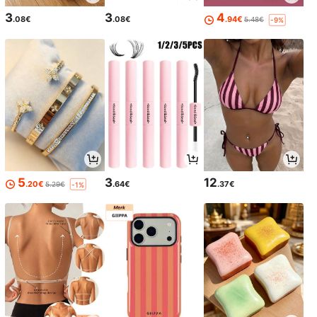
3
3
4
.08€
.08€
.94€
5.48€
-9%
5
3
12
.20€
.64€
.37€
5.29€
-1%