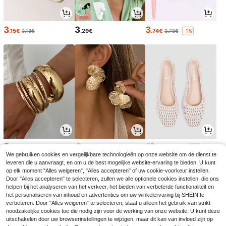
3
3
3
.15€
.29€
.74€
3.18€
3.78€
-1%
5
4
18
.67€
.52€
.75€
18.99€
-1%
We gebruiken cookies en vergelijkbare technologieën op onze website om de dienst te
leveren die u aanvraagt, en om u de best mogelijke website-ervaring te bieden. U kunt
op elk moment "Alles weigeren", "Alles accepteren" of uw cookie-voorkeur instellen.
Door "Alles accepteren" te selecteren, zullen we alle optionele cookies instellen, die ons
helpen bij het analyseren van het verkeer, het bieden van verbeterde functionaliteit en
het personaliseren van inhoud en advertenties om uw winkelervaring bij SHEIN te
verbeteren. Door "Alles weigeren" te selecteren, staat u alleen het gebruik van strikt
noodzakelijke cookies toe die nodig zijn voor de werking van onze website. U kunt deze
uitschakelen door uw browserinstellingen te wijzigen, maar dit kan van invloed zijn op