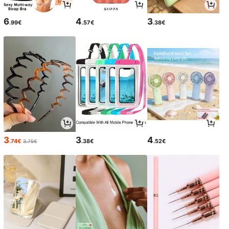
6
4
3
.99€
.57€
.38€
3
3
4
.74€
.38€
.52€
3.75€