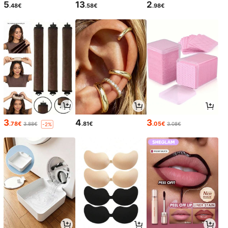
5
13
2
.48€
.58€
.98€
3
4
3
.78€
.81€
.05€
3.88€
3.08€
-2%