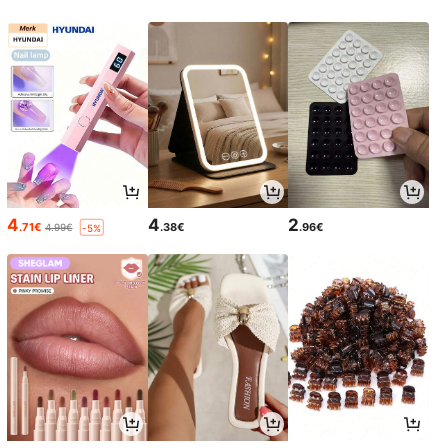
4
4
2
.71€
.38€
.96€
4.99€
-5%