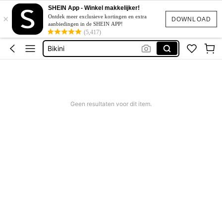
Corrigerend Badpak
SHEIN App - Winkel makkelijker!
×
Katoen
Ontdek meer exclusieve kortingen en extra
DOWNLOAD
aanbiedingen in de SHEIN APP!
Squishy
(5,417)
Bikini
Trouwjurk
Corrigerend Badpak
Katoen
Geen resultaten voor dit item.