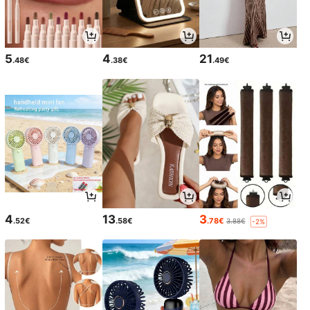
5
4
21
.48€
.38€
.49€
4
13
3
.52€
.58€
.78€
3.88€
-2%