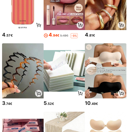
4
4
4
.57€
.94€
.81€
5.48€
-9%
3
5
10
.74€
.52€
.49€