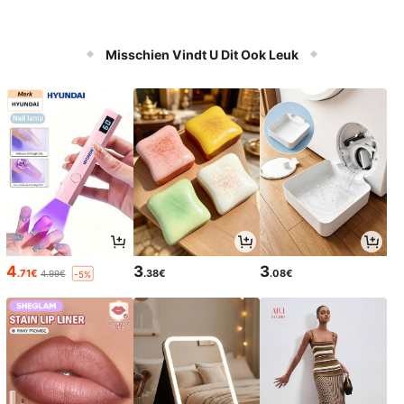
Misschien Vindt U Dit Ook Leuk
4
3
3
.71€
.38€
.08€
4.99€
-5%