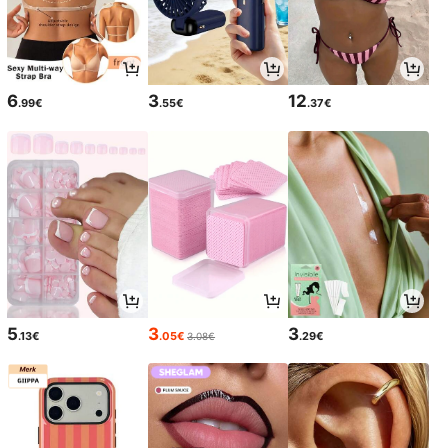
6
3
12
.99€
.55€
.37€
5
3
3
.13€
.05€
.29€
3.08€