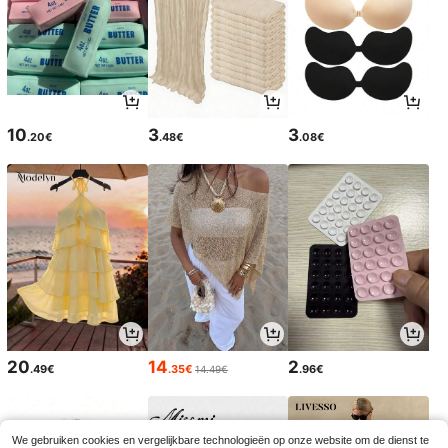
10
3
3
.20€
.48€
.08€
20
14
2
.49€
.35€
.96€
14.49€
We gebruiken cookies en vergelijkbare technologieën op onze website om de dienst te