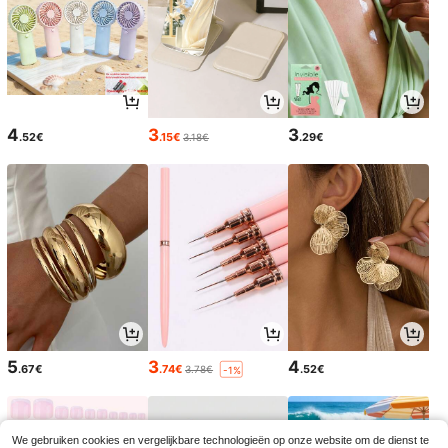
4
3
3
.52€
.15€
.29€
3.18€
5
3
4
.67€
.74€
.52€
3.78€
-1%
We gebruiken cookies en vergelijkbare technologieën op onze website om de dienst te