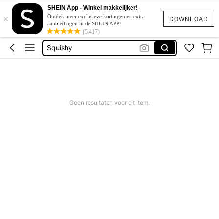
SHEIN App - Winkel makkelijker!
×
Corrigerend Badpak
Ontdek meer exclusieve kortingen en extra
DOWNLOAD
aanbiedingen in de SHEIN APP!
Katoen
(5,417)
Squishy
Bikini
Trouwjurk
Corrigerend Badpak
Geen resultaten voor dit item.
Katoen