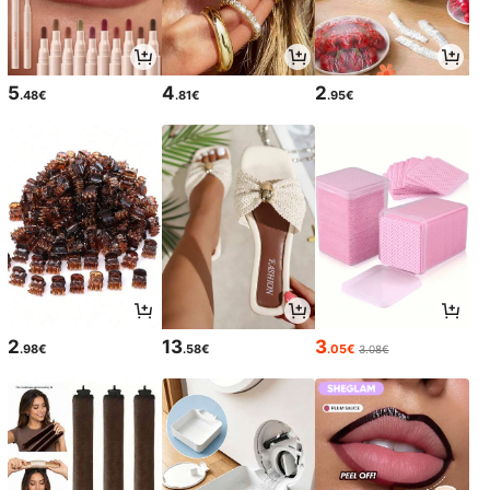
5
4
2
.48€
.81€
.95€
2
13
3
.98€
.58€
.05€
3.08€