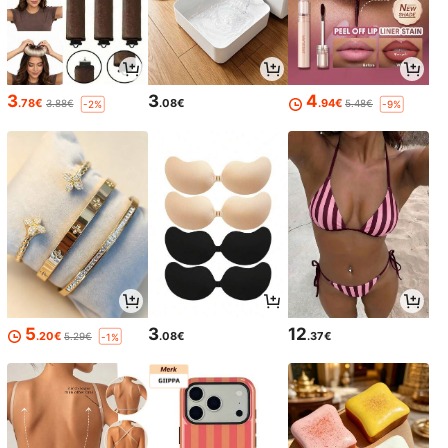
3
3
4
.78€
.08€
.94€
3.88€
5.48€
-2%
-9%
5
3
12
.20€
.08€
.37€
5.29€
-1%