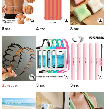
6
4
3
.99€
.57€
.38€
3
3
3
.74€
.38€
.64€
3.75€