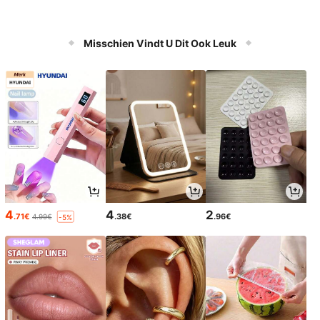
Misschien Vindt U Dit Ook Leuk
4
4
2
.71€
.38€
.96€
4.99€
-5%