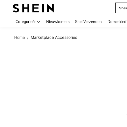
Shei
Use up 
Categorieën
Nieuwkomers
Snel Verzenden
Dameskled
Home
Marketplace Accessories
/