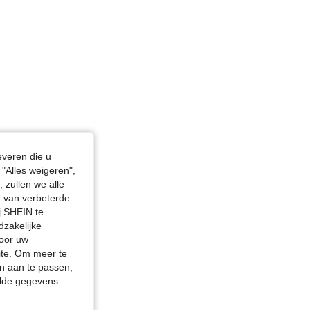
everen die u
"Alles weigeren",
 zullen we alle
en van verbeterde
j SHEIN te
dzakelijke
door uw
site. Om meer te
n aan te passen,
elde gegevens