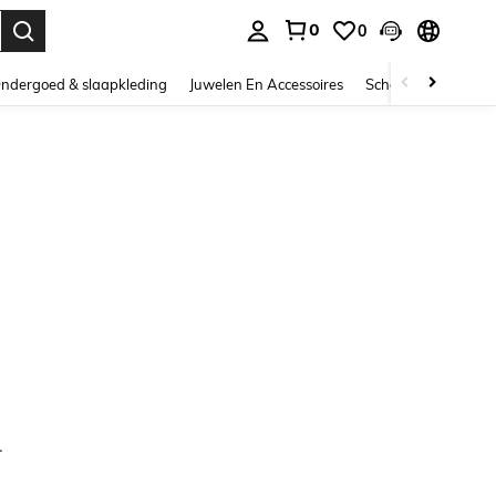
0
0
nden. Press Enter to select.
ndergoed & slaapkleding
Juwelen En Accessoires
Schoonheid & gezo
.