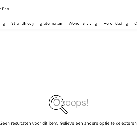
n Bae
and down arrow keys to navigate search Recente zoekopdracht and Zoeken en Vi
ing
Strandkledij
grote maten
Wonen & Living
Herenkleding
O
Geen resultaten voor dit item. Gelieve een andere optie te selecteren