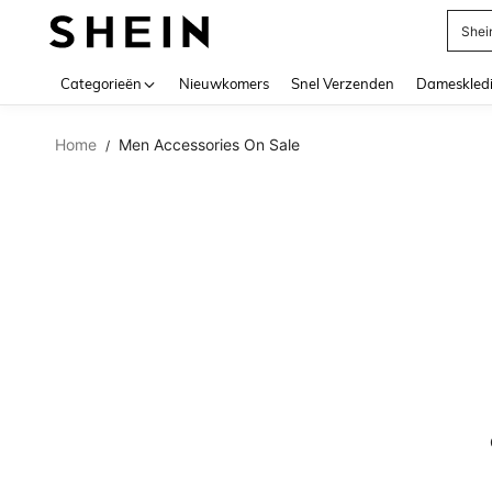
Shei
Use up 
Categorieën
Nieuwkomers
Snel Verzenden
Dameskled
Home
Men Accessories On Sale
/