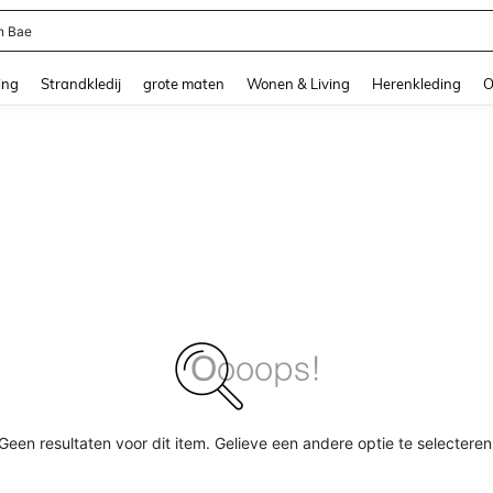
n Bae
and down arrow keys to navigate search Recente zoekopdracht and Zoeken en Vi
ing
Strandkledij
grote maten
Wonen & Living
Herenkleding
O
Geen resultaten voor dit item. Gelieve een andere optie te selecteren