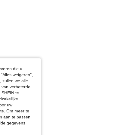
everen die u
"Alles weigeren",
 zullen we alle
en van verbeterde
j SHEIN te
dzakelijke
door uw
site. Om meer te
n aan te passen,
elde gegevens