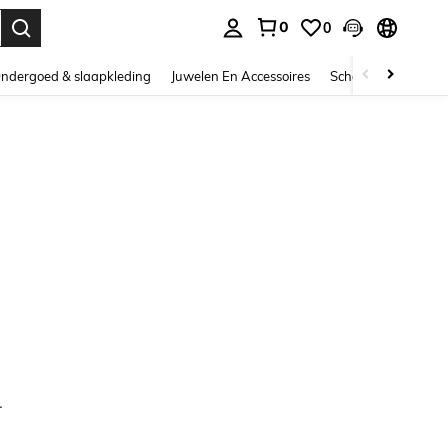
0
0
nden. Press Enter to select.
ndergoed & slaapkleding
Juwelen En Accessoires
Schoonheid & gezo
.