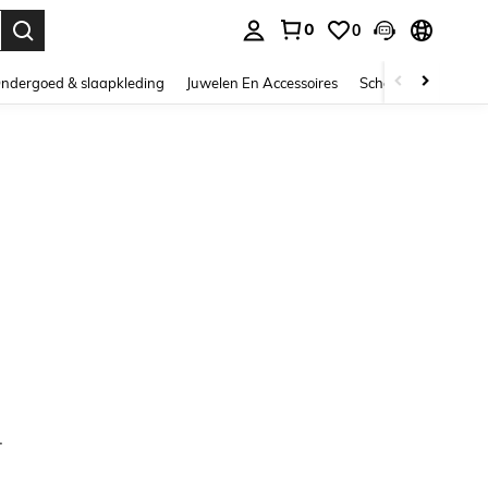
0
0
nden. Press Enter to select.
ndergoed & slaapkleding
Juwelen En Accessoires
Schoonheid & gezo
.