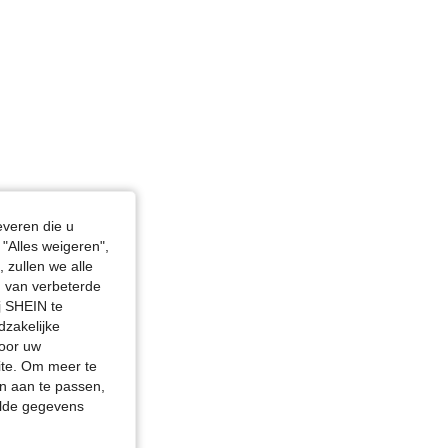
everen die u
"Alles weigeren",
 zullen we alle
en van verbeterde
j SHEIN te
dzakelijke
door uw
site. Om meer te
n aan te passen,
elde gegevens