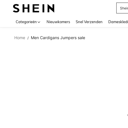
Shei
Use up 
Categorieën
Nieuwkomers
Snel Verzenden
Dameskled
Home
Men Cardigans Jumpers sale
/