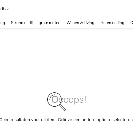
n Bae
and down arrow keys to navigate search Recente zoekopdracht and Zoeken en Vi
ing
Strandkledij
grote maten
Wonen & Living
Herenkleding
O
Geen resultaten voor dit item. Gelieve een andere optie te selecteren