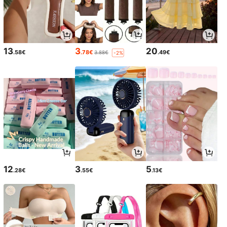
13
3
20
.58€
.78€
.49€
3.88€
-2%
12
3
5
.28€
.55€
.13€