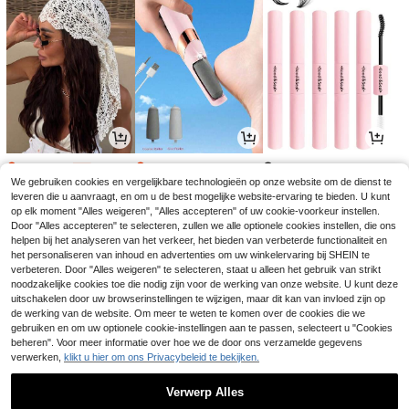
6
6
3
.18€
.17€
.64€
6.38€
6.22€
-3%
We gebruiken cookies en vergelijkbare technologieën op onze website om de dienst te
leveren die u aanvraagt, en om u de best mogelijke website-ervaring te bieden. U kunt
op elk moment "Alles weigeren", "Alles accepteren" of uw cookie-voorkeur instellen.
Door "Alles accepteren" te selecteren, zullen we alle optionele cookies instellen, die ons
helpen bij het analyseren van het verkeer, het bieden van verbeterde functionaliteit en
het personaliseren van inhoud en advertenties om uw winkelervaring bij SHEIN te
verbeteren. Door "Alles weigeren" te selecteren, staat u alleen het gebruik van strikt
noodzakelijke cookies toe die nodig zijn voor de werking van onze website. U kunt deze
uitschakelen door uw browserinstellingen te wijzigen, maar dit kan van invloed zijn op
de werking van de website. Om meer te weten te komen over de cookies die we
gebruiken en om uw optionele cookie-instellingen aan te passen, selecteert u "Cookies
beheren". Voor meer informatie over hoe we de door ons verzamelde gegevens
verwerken,
klikt u hier om ons Privacybeleid te bekijken.
14
3
3
.35€
.08€
.25€
3.27€
Verwerp Alles