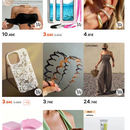
10
3
4
.49€
.64€
.81€
3.65€
3
3
24
.94€
.74€
.74€
3.98€
-1%