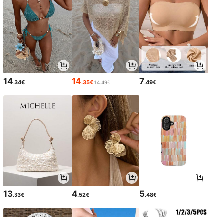
14
14
7
.34€
.35€
.49€
14.49€
13
4
5
.33€
.52€
.48€