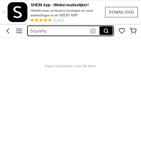
Corrigerend Badpak
SHEIN App - Winkel makkelijker!
×
Ontdek meer exclusieve kortingen en extra
Katoen
DOWNLOAD
aanbiedingen in de SHEIN APP!
(5,417)
Squishy
Bikini
Trouwjurk
Corrigerend Badpak
Katoen
Geen resultaten voor dit item.