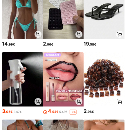
14
2
19
.99€
.96€
.58€
3
4
2
.05€
.94€
.98€
3.07€
5.48€
-9%