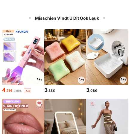
Misschien Vindt U Dit Ook Leuk
4
3
3
.71€
.38€
.08€
4.99€
-5%