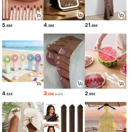
5
4
21
.48€
.38€
.49€
4
3
2
.52€
.25€
.95€
3.27€