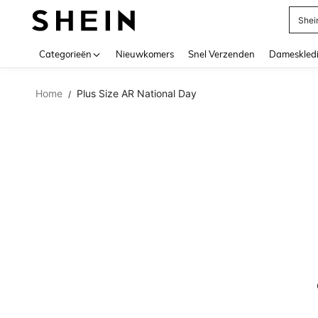
Shei
Use up 
Categorieën
Nieuwkomers
Snel Verzenden
Dameskled
Home
Plus Size AR National Day
/