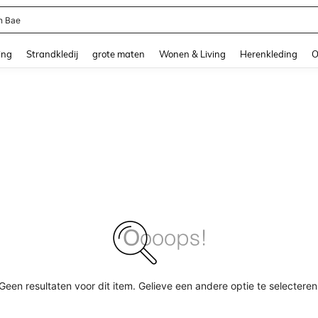
n Bae
and down arrow keys to navigate search Recente zoekopdracht and Zoeken en Vi
ing
Strandkledij
grote maten
Wonen & Living
Herenkleding
O
Geen resultaten voor dit item. Gelieve een andere optie te selecteren