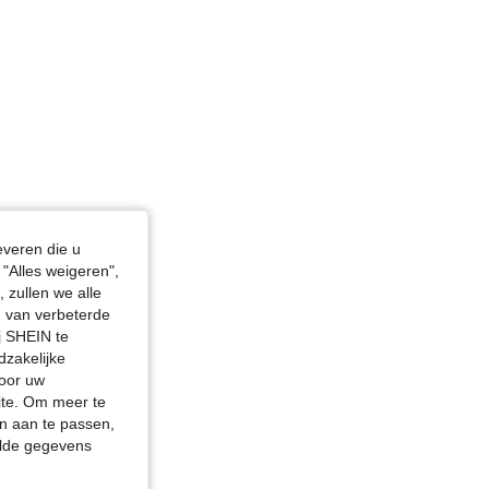
everen die u
"Alles weigeren",
 zullen we alle
en van verbeterde
j SHEIN te
dzakelijke
door uw
site. Om meer te
n aan te passen,
elde gegevens