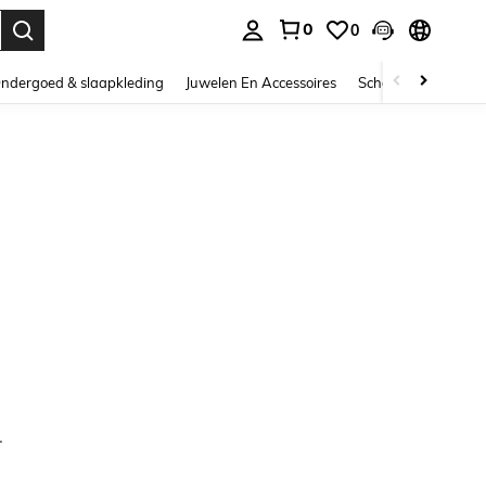
0
0
nden. Press Enter to select.
ndergoed & slaapkleding
Juwelen En Accessoires
Schoonheid & gezo
.