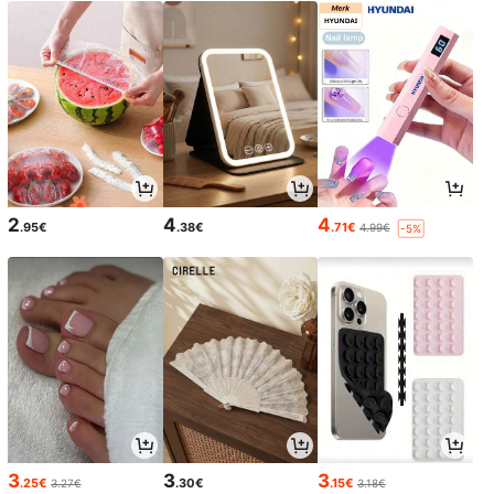
2
4
4
.95€
.38€
.71€
4.99€
-5%
3
3
3
.25€
.30€
.15€
3.27€
3.18€