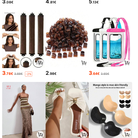
3
4
5
.08€
.81€
.13€
3
2
3
.78€
.98€
.64€
3.88€
3.65€
-2%