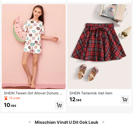
keer, school, dagelijks gebruik, spor
t, lente en zomer.
SHEIN Tween Girl Allover Donuts Pr
SHEIN Tartanrok met riem
int Top & Shorts PJ Set
13 over
12
.18€
10
.19€
Misschien Vindt U Dit Ook Leuk