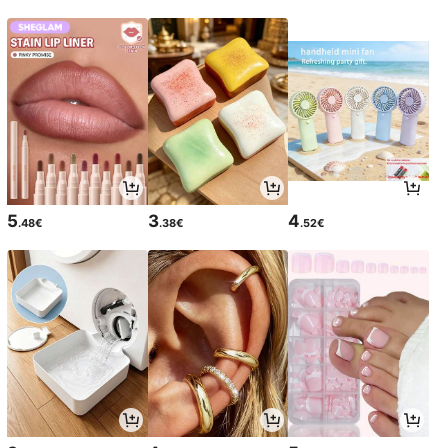
5
3
4
.48€
.38€
.52€