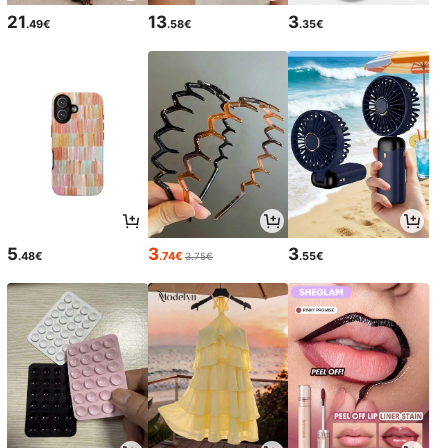
21
13
3
.49€
.58€
.35€
5
3
3
.48€
.74€
.55€
3.75€