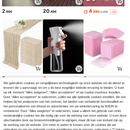
2
20
4
.96€
.49€
.94€
5.48€
-9%
3
3
3
.48€
.05€
.05€
3.07€
3.08€
We gebruiken cookies en vergelijkbare technologieën op onze website om de dienst te
leveren die u aanvraagt, en om u de best mogelijke website-ervaring te bieden. U kunt
op elk moment "Alles weigeren", "Alles accepteren" of uw cookie-voorkeur instellen.
Door "Alles accepteren" te selecteren, zullen we alle optionele cookies instellen, die ons
helpen bij het analyseren van het verkeer, het bieden van verbeterde functionaliteit en
het personaliseren van inhoud en advertenties om uw winkelervaring bij SHEIN te
verbeteren. Door "Alles weigeren" te selecteren, staat u alleen het gebruik van strikt
noodzakelijke cookies toe die nodig zijn voor de werking van onze website. U kunt deze
uitschakelen door uw browserinstellingen te wijzigen, maar dit kan van invloed zijn op
de werking van de website. Om meer te weten te komen over de cookies die we
gebruiken en om uw optionele cookie-instellingen aan te passen, selecteert u "Cookies