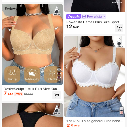
acht, Comfortabel, Sexy
Powerista
Powerista Dames Plus Size Sportbe
12
ha met Racerback in Effen Kleur
.64€
7
DesireSculpt 1 stuk Plus Size Kant
7
Comfortabele Naadloze Ondersteu
.24€
-28%
10.09€
nende Beugel BH, Lift
1 stuk plus size geborduurde beha
met beugel
6 over