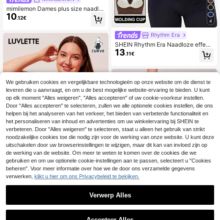
mimilemon Dames plus size naadlo
10
ze push-up bh met beugel, eenvou
.12€
4
dig ademend en liftend
Rhythm Era
SHEIN Rhythm Era Naadloze effen
13
sportbeha met brede banden, pullov
.11€
er, grote maten voor dames
We gebruiken cookies en vergelijkbare technologieën op onze website om de dienst te
leveren die u aanvraagt, en om u de best mogelijke website-ervaring te bieden. U kunt
op elk moment "Alles weigeren", "Alles accepteren" of uw cookie-voorkeur instellen.
Door "Alles accepteren" te selecteren, zullen we alle optionele cookies instellen, die ons
helpen bij het analyseren van het verkeer, het bieden van verbeterde functionaliteit en
het personaliseren van inhoud en advertenties om uw winkelervaring bij SHEIN te
verbeteren. Door "Alles weigeren" te selecteren, staat u alleen het gebruik van strikt
noodzakelijke cookies toe die nodig zijn voor de werking van onze website. U kunt deze
uitschakelen door uw browserinstellingen te wijzigen, maar dit kan van invloed zijn op
de werking van de website. Om meer te weten te komen over de cookies die we
gebruiken en om uw optionele cookie-instellingen aan te passen, selecteert u "Cookies
4
beheren". Voor meer informatie over hoe we de door ons verzamelde gegevens
verwerken,
klikt u hier om ons Privacybeleid te bekijken.
LUVLETTE
LUVLETTE Plus Dames Lingerie Lo
Verwerp Alles
15
unge Curve Volledige Dekking Push
.99€
4
up & Ademende Beugel Sexy Onge
1
voerde Roze Kant Elegantie & Mesh
0
Nora Wilde
Minimizer BH Bruidslingerie
Accepteer Alles