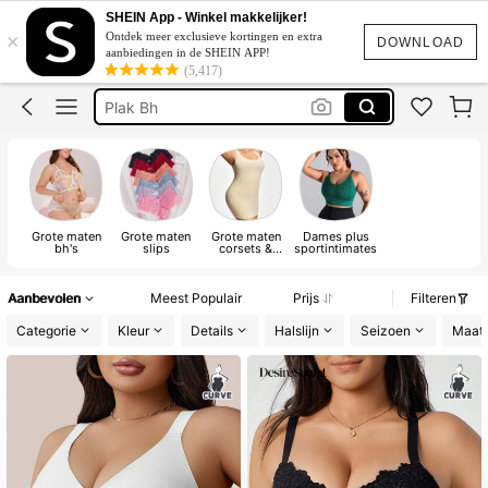
Lingerie Set
SHEIN App - Winkel makkelijker!
×
Ontdek meer exclusieve kortingen en extra
Bh
DOWNLOAD
aanbiedingen in de SHEIN APP!
(5,417)
Plak Bh
Pyjama Set Women
String
Lingerie Set
Grote maten
Grote maten
Grote maten
Dames plus
bh's
slips
corsets &
sportintimates
shapewear
Aanbevolen
Meest Populair
Prijs
Filteren
Categorie
Kleur
Details
Halslijn
Seizoen
Maat