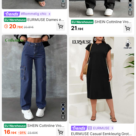
14
6
#Rommelig chic
EURMUSE Dames eff
EU Warehouse
SHEIN Cottnline Vrou
EU Warehouse
en distressed jeans met rechte pijpe
20
wen Met zakken Jeans
21
.78€
20.81€
n
.19€
6
SHEIN Cottnline Vrou
EU Warehouse
EURMUSE
wen Cargo Stijl: Denimbroek Met Z
16
.19€
-31%
23.60€
EURMUSE Casual Eenkleurig Grote
akken