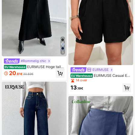
5
#Rommelig chic
EURMUSE Hoge taille
EU Warehouse
EURMUSE
Schuine zak Denim rokken
20
.81€
20.83€
EURMUSE Casual Ee
EU Warehouse
nkleurig Short grote maat
14 over
13
.19€