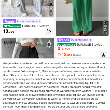
7
#Sportieve sets
EURMUSE Oversized
EU Warehouse
shirt & broek
18
.79€
12
#Zachte salie
EURMUSE Stevige El
EU Warehouse
astische taille Broeken met brede pi
17 over
jpen
12
.89€
12.95€
We gebruiken cookies en vergelijkbare technologieën op onze website om de dienst te
leveren die u aanvraagt, en om u de best mogelijke website-ervaring te bieden. U kunt
op elk moment "Alles weigeren", "Alles accepteren" of uw cookie-voorkeur instellen.
Door "Alles accepteren" te selecteren, zullen we alle optionele cookies instellen, die ons
helpen bij het analyseren van het verkeer, het bieden van verbeterde functionaliteit en
het personaliseren van inhoud en advertenties om uw winkelervaring bij SHEIN te
verbeteren. Door "Alles weigeren" te selecteren, staat u alleen het gebruik van strikt
noodzakelijke cookies toe die nodig zijn voor de werking van onze website. U kunt deze
uitschakelen door uw browserinstellingen te wijzigen, maar dit kan van invloed zijn op
de werking van de website. Om meer te weten te komen over de cookies die we
gebruiken en om uw optionele cookie-instellingen aan te passen, selecteert u "Cookies
beheren". Voor meer informatie over hoe we de door ons verzamelde gegevens