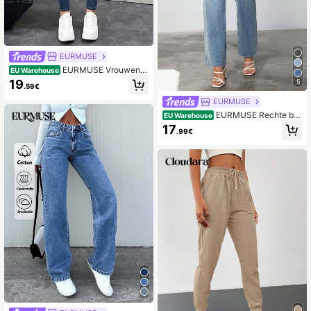
EURMUSE
EURMUSE Vrouwen S
EU Warehouse
lank Denim Jeans Met Detail
19
5
.59€
EURMUSE
EURMUSE Rechte be
EU Warehouse
nen Jeans Met Schuin Zakken
17
.99€