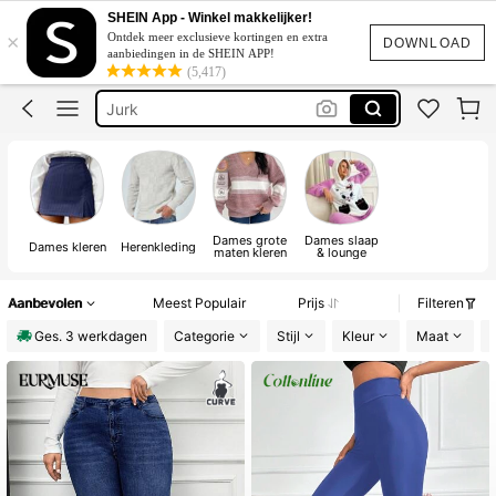
Bikini
SHEIN App - Winkel makkelijker!
×
Ontdek meer exclusieve kortingen en extra
Festival Outfits Women
DOWNLOAD
aanbiedingen in de SHEIN APP!
(5,417)
Jurk
Bikinis Sets
Zomer Jurkjes Dames
Bikini
Dames grote
Dames slaap
Dames kleren
Herenkleding
maten kleren
& lounge
Aanbevolen
Meest Populair
Prijs
Filteren
Ges. 3 werkdagen
Categorie
Stijl
Kleur
Maat