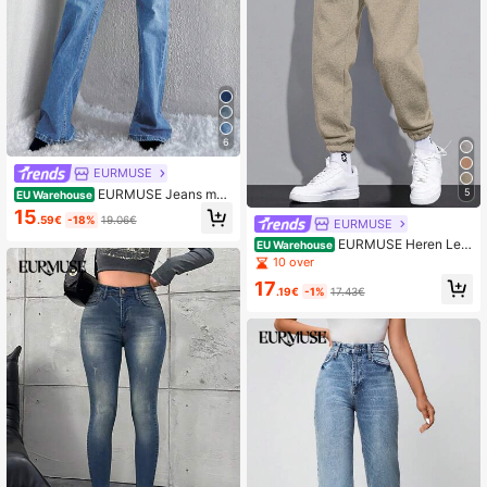
6
EURMUSE
EURMUSE Jeans met
5
EU Warehouse
hoge taille en rechte pijpen
15
.59€
-18%
19.06€
EURMUSE
EURMUSE Heren Lett
EU Warehouse
erprint Taille met trekkoord Jogging
10 over
broek
17
.19€
-1%
17.43€