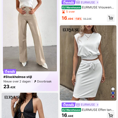
EURMUSE
EURMUSE Vrouwen S
EU Warehouse
tevige Rechte benen Jeans
5 over
16
.49€
-14%
19.24€
#Stockholmse stijl
Nieuw over 2 dagen
Doorbraak
23
.42€
EURMUSE
EURMUSE Effen tankt
EU Warehouse
op en rok met trekkoord in de taille
16
.44€