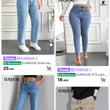
11
EURMUSE
EURMUSE Grote mate
EU Warehouse
n Hoge taille Toelopende jeans
25
.19€
EURMUSE
EURMUSE 97% katoe
EU Warehouse
n plus skinny jeans met hoge taille
16
.49€