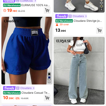
EURMUSE
EURMUSE 100% kato
EU Warehouse
enen damesjeans met rechte pijpen
19
6
.18€
19.21€
Cloudara
Cloudara Stevige jogg
EU Warehouse
ingbroek met trekkoord in de taille
39 over
13
.99€
Cloudara
Cloudara Casual Teks
EU Warehouse
t Dames shorts Patched Zak
10
.39€
-2%
10.63€