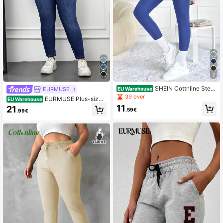
7
SHEIN Cottnline Stevi
EURMUSE
EU Warehouse
ge Brede taille Leggings
39 over
EURMUSE Plus-size s
EU Warehouse
kinny jeans met hoge taille
11
21
.59€
.99€