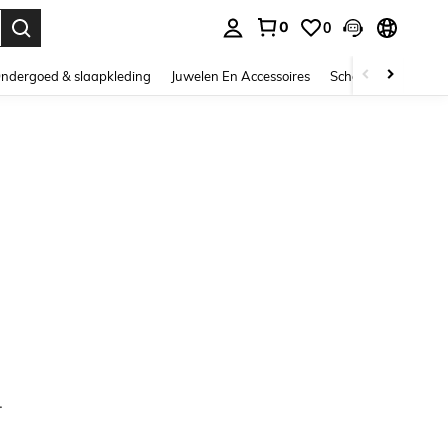
0
0
nden. Press Enter to select.
ndergoed & slaapkleding
Juwelen En Accessoires
Schoonheid & gezo
.