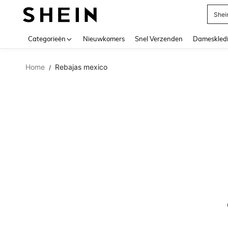
Shei
Use up 
Categorieën
Nieuwkomers
Snel Verzenden
Dameskled
Home
Rebajas mexico
/