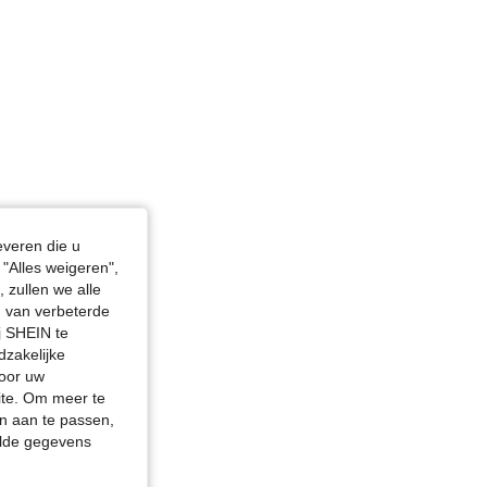
everen die u
"Alles weigeren",
 zullen we alle
en van verbeterde
j SHEIN te
dzakelijke
door uw
site. Om meer te
n aan te passen,
elde gegevens