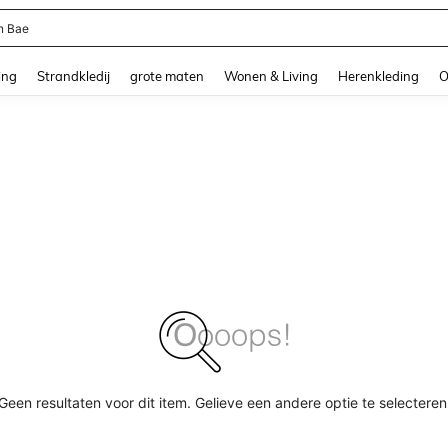
n Bae
and down arrow keys to navigate search Recente zoekopdracht and Zoeken en Vi
ing
Strandkledij
grote maten
Wonen & Living
Herenkleding
O
Geen resultaten voor dit item. Gelieve een andere optie te selecteren