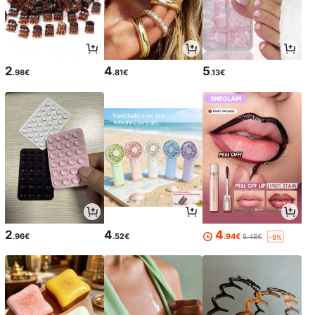
2
4
5
.98€
.81€
.13€
2
4
4
.96€
.52€
.94€
5.48€
-9%