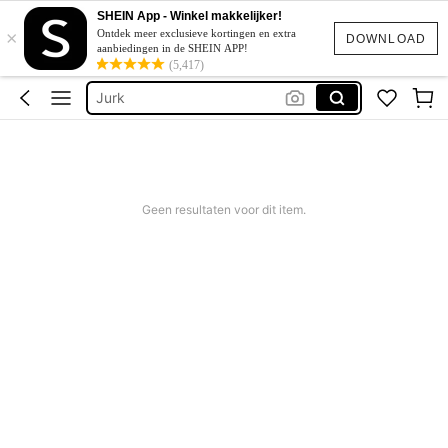
Zomer Jurkjes Dames
SHEIN App - Winkel makkelijker!
×
Bikini
Ontdek meer exclusieve kortingen en extra
DOWNLOAD
aanbiedingen in de SHEIN APP!
Festival Outfits Women
(5,417)
Jurk
Bikinis Sets
Zomer Jurkjes Dames
Bikini
Geen resultaten voor dit item.