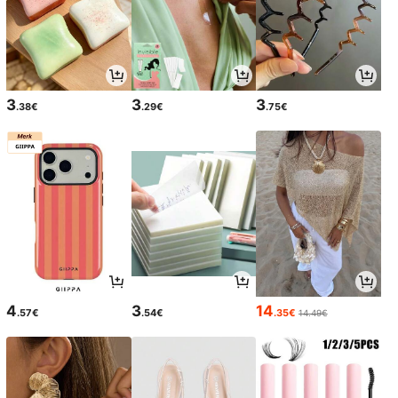
3
3
3
.38€
.29€
.75€
4
3
14
.57€
.54€
.35€
14.49€