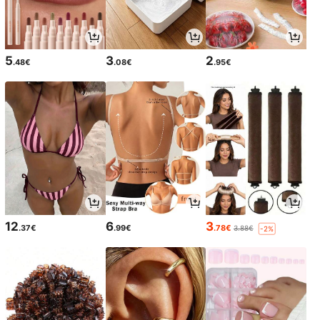
5
3
2
.48€
.08€
.95€
12
6
3
.37€
.99€
.78€
3.88€
-2%