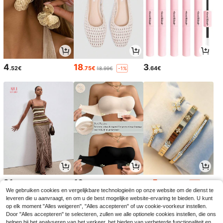
4
18
3
.52€
.75€
.64€
18.99€
-1%
21
10
5
.99€
.49€
.20€
5.29€
-1%
We gebruiken cookies en vergelijkbare technologieën op onze website om de dienst te
leveren die u aanvraagt, en om u de best mogelijke website-ervaring te bieden. U kunt
op elk moment "Alles weigeren", "Alles accepteren" of uw cookie-voorkeur instellen.
Door "Alles accepteren" te selecteren, zullen we alle optionele cookies instellen, die ons
helpen bij het analyseren van het verkeer, het bieden van verbeterde functionaliteit en