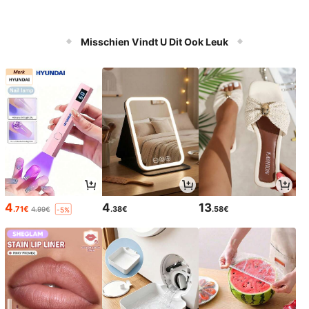
Misschien Vindt U Dit Ook Leuk
4
4
13
.71€
.38€
.58€
4.99€
-5%