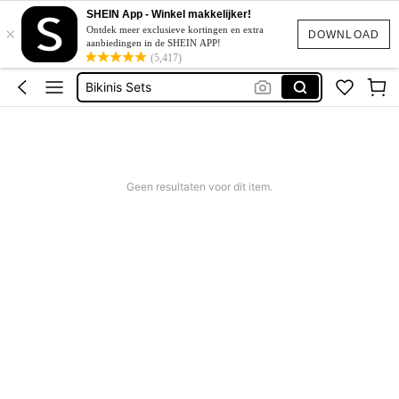
Bikini
SHEIN App - Winkel makkelijker!
×
Festival Outfits Women
Ontdek meer exclusieve kortingen en extra
DOWNLOAD
aanbiedingen in de SHEIN APP!
Jurk
(5,417)
Bikinis Sets
Zomer Jurkjes Dames
Bikini
Geen resultaten voor dit item.