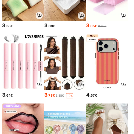
3
3
3
.38€
.08€
.05€
3.08€
3
3
4
.64€
.78€
.57€
3.88€
-2%