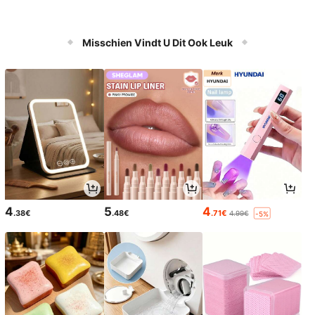
Misschien Vindt U Dit Ook Leuk
4
5
4
.38€
.48€
.71€
4.99€
-5%