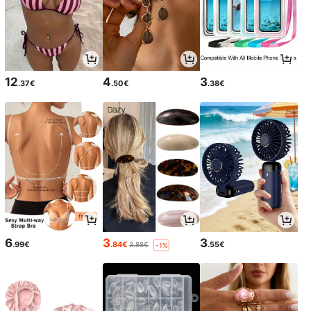
12
4
3
.37€
.50€
.38€
6
3
3
.99€
.84€
.55€
3.88€
-1%