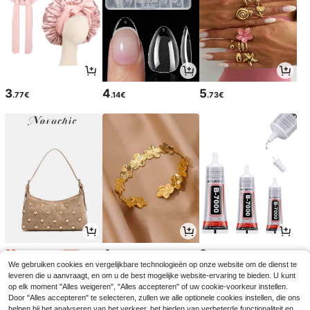
3
4
5
.77€
.14€
.73€
11
4
3
.60€
.57€
.58€
11.98€
-3%
We gebruiken cookies en vergelijkbare technologieën op onze website om de dienst te
leveren die u aanvraagt, en om u de best mogelijke website-ervaring te bieden. U kunt
op elk moment "Alles weigeren", "Alles accepteren" of uw cookie-voorkeur instellen.
Door "Alles accepteren" te selecteren, zullen we alle optionele cookies instellen, die ons
helpen bij het analyseren van het verkeer, het bieden van verbeterde functionaliteit en