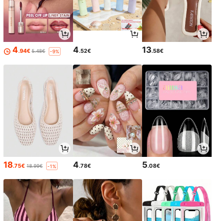
4
4
13
.94€
.52€
.58€
5.48€
-9%
18
4
5
.75€
.78€
.08€
18.99€
-1%