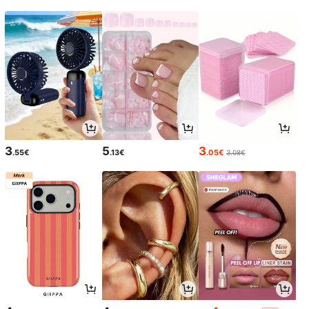
3
5
3
.55€
.13€
.05€
3.08€