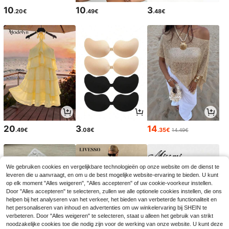
10
10
3
.20€
.49€
.48€
20
3
14
.49€
.08€
.35€
14.49€
We gebruiken cookies en vergelijkbare technologieën op onze website om de dienst te
leveren die u aanvraagt, en om u de best mogelijke website-ervaring te bieden. U kunt
op elk moment "Alles weigeren", "Alles accepteren" of uw cookie-voorkeur instellen.
Door "Alles accepteren" te selecteren, zullen we alle optionele cookies instellen, die ons
helpen bij het analyseren van het verkeer, het bieden van verbeterde functionaliteit en
het personaliseren van inhoud en advertenties om uw winkelervaring bij SHEIN te
verbeteren. Door "Alles weigeren" te selecteren, staat u alleen het gebruik van strikt
noodzakelijke cookies toe die nodig zijn voor de werking van onze website. U kunt deze