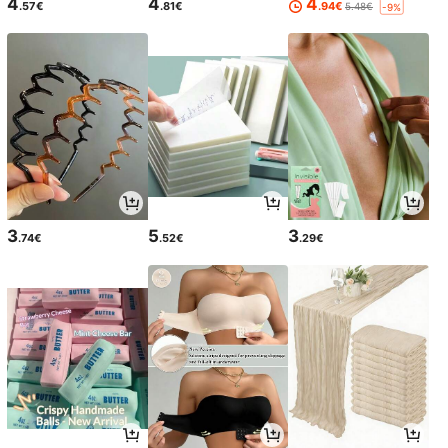
4
4
4
.57€
.81€
.94€
5.48€
-9%
3
5
3
.74€
.52€
.29€