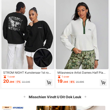
STROM NIGHT Kunstenaar 1st rond
Milasneeze Artist Dames Half Plack
e hals sweatshirt met tekstprint, vo
et Drop Shoulder Sweatshirt Met Le
1 over
1 over
or festival
tterborduurwerk En Rits, Festival
20
19
.29€
-7%
22.04€
.24€
-8%
20.99€
Misschien Vindt U Dit Ook Leuk