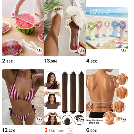
2
13
4
.95€
.58€
.52€
12
3
6
.37€
.78€
.99€
3.88€
-2%