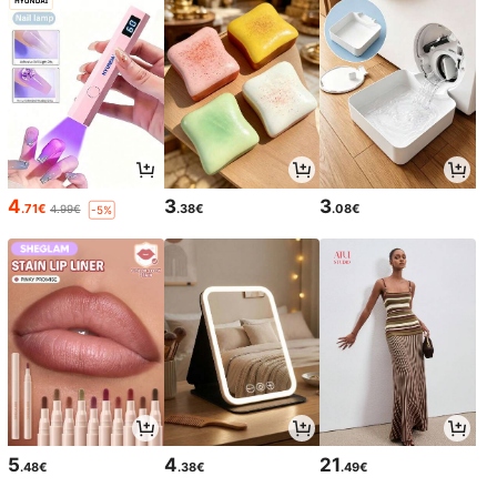
4
3
3
.71€
.38€
.08€
4.99€
-5%
5
4
21
.48€
.38€
.49€