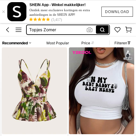
Festival Outfits Women
SHEIN App - Winkel makkelijker!
×
Topjes Grote Maten
Ontdek meer exclusieve kortingen en extra
DOWNLOAD
aanbiedingen in de SHEIN APP!
Tops For Women Curve
(5,417)
Topjes Zomer
Topjes Vrouwen
Recommended
Most Popular
Price
Filteren
Festival Outfits Women
Topjes Grote Maten