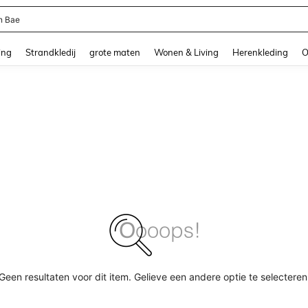
n Bae
and down arrow keys to navigate search Recente zoekopdracht and Zoeken en Vi
ing
Strandkledij
grote maten
Wonen & Living
Herenkleding
O
Geen resultaten voor dit item. Gelieve een andere optie te selecteren