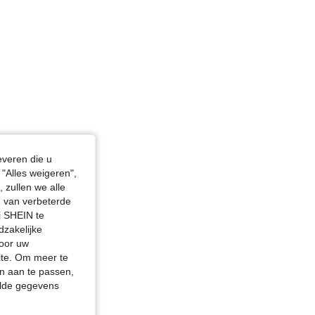
everen die u
"Alles weigeren",
 zullen we alle
en van verbeterde
j SHEIN te
dzakelijke
door uw
site. Om meer te
n aan te passen,
elde gegevens