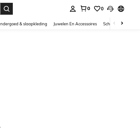
0
0
nden. Press Enter to select.
ndergoed & slaapkleding
Juwelen En Accessoires
Schoonheid & gezo
.