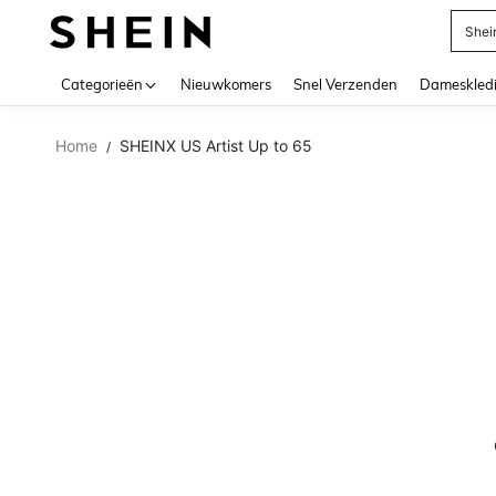
Shei
Use up 
Categorieën
Nieuwkomers
Snel Verzenden
Dameskled
Home
SHEINX US Artist Up to 65
/