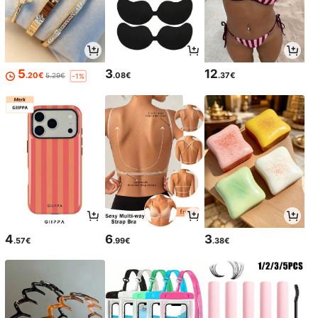
5
3
12
.20€
.08€
.37€
5.29€
-1%
4
6
3
.57€
.99€
.38€