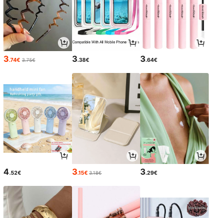
3
3
3
.74€
.38€
.64€
3.75€
4
3
3
.52€
.15€
.29€
3.18€