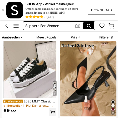
Sandalen Dames
SHEIN App - Winkel makkelijker!
×
Slippers
Ontdek meer exclusieve kortingen en extra
DOWNLOAD
aanbiedingen in de SHEIN APP!
Hakken
(5,417)
Slippers For Women
Sandalen
Aanbevolen
Meest Populair
Prijs
Filteren
Sandalen Dames
Slippers
6
2026 MMY Classic da
EU Warehouse
mes platform canvas-schoenen, on
#1 Bestseller
in Plat Dames sneakers
regelmatige distressed skateschoe
69
.90€
nen met verhoogde zool, elastische
9
casual canvas-schoenen