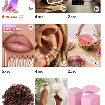
4
4
2
.71€
.38€
.96€
4.99€
-5%
5
4
2
.48€
.81€
.95€