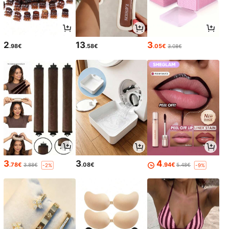
2
13
3
.98€
.58€
.05€
3.08€
3
3
4
.78€
.08€
.94€
3.88€
5.48€
-2%
-9%