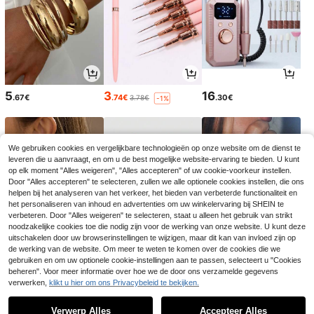
5
3
16
.67€
.74€
.30€
3.78€
-1%
We gebruiken cookies en vergelijkbare technologieën op onze website om de dienst te
leveren die u aanvraagt, en om u de best mogelijke website-ervaring te bieden. U kunt
op elk moment "Alles weigeren", "Alles accepteren" of uw cookie-voorkeur instellen.
Door "Alles accepteren" te selecteren, zullen we alle optionele cookies instellen, die ons
helpen bij het analyseren van het verkeer, het bieden van verbeterde functionaliteit en
het personaliseren van inhoud en advertenties om uw winkelervaring bij SHEIN te
verbeteren. Door "Alles weigeren" te selecteren, staat u alleen het gebruik van strikt
noodzakelijke cookies toe die nodig zijn voor de werking van onze website. U kunt deze
uitschakelen door uw browserinstellingen te wijzigen, maar dit kan van invloed zijn op
de werking van de website. Om meer te weten te komen over de cookies die we
4
18
4
.52€
.75€
.44€
gebruiken en om uw optionele cookie-instellingen aan te passen, selecteert u "Cookies
18.99€
4.48€
-1%
beheren". Voor meer informatie over hoe we de door ons verzamelde gegevens
verwerken,
klikt u hier om ons Privacybeleid te bekijken.
1
0
Verwerp Alles
Accepteer Alles