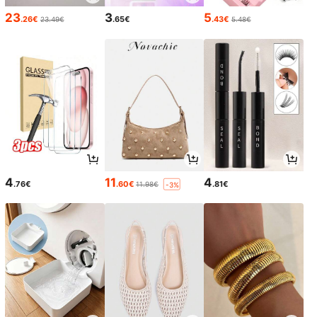
23
3
5
.26€
.65€
.43€
23.49€
5.48€
4
11
4
.76€
.60€
.81€
11.98€
-3%