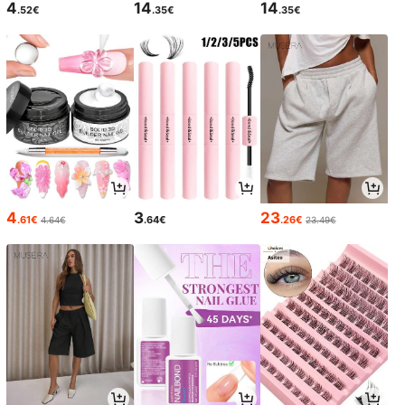
4
14
14
.52€
.35€
.35€
4
3
23
.61€
.64€
.26€
4.64€
23.49€