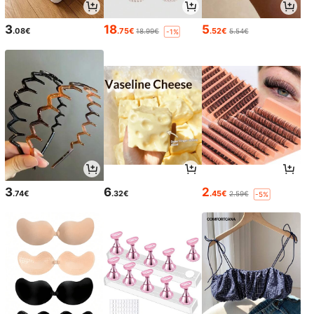
3
18
5
.08€
.75€
.52€
18.99€
5.54€
-1%
3
6
2
.74€
.32€
.45€
2.59€
-5%