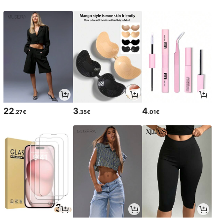
22
3
4
.27€
.35€
.01€