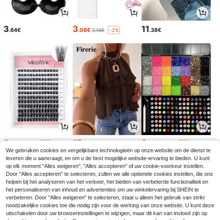
3
3
11
.64€
.08€
.38€
3.16€
-2%
6
15
8
.62€
.34€
.20€
6.78€
15.49€
8.29€
-2%
-1%
We gebruiken cookies en vergelijkbare technologieën op onze website om de dienst te
leveren die u aanvraagt, en om u de best mogelijke website-ervaring te bieden. U kunt
op elk moment "Alles weigeren", "Alles accepteren" of uw cookie-voorkeur instellen.
Door "Alles accepteren" te selecteren, zullen we alle optionele cookies instellen, die ons
helpen bij het analyseren van het verkeer, het bieden van verbeterde functionaliteit en
het personaliseren van inhoud en advertenties om uw winkelervaring bij SHEIN te
verbeteren. Door "Alles weigeren" te selecteren, staat u alleen het gebruik van strikt
noodzakelijke cookies toe die nodig zijn voor de werking van onze website. U kunt deze
uitschakelen door uw browserinstellingen te wijzigen, maar dit kan van invloed zijn op