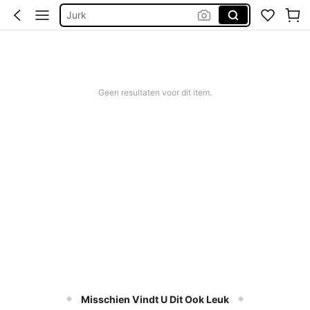
Jurk
Bikinis Sets
Zomer Jurkjes Dames
Bikini
Geen resultaten voor dit item.
Misschien Vindt U Dit Ook Leuk