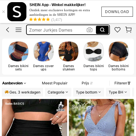
Festival Outfits Women
SHEIN App - Winkel makkelijker!
×
Ontdek meer exclusieve kortingen en extra
Jurk
DOWNLOAD
aanbiedingen in de SHEIN APP!
(5,417)
Bikinis Sets
Zomer Jurkjes Dames
Bikini
Dames bikini
Dames cover
Dames
Dames bikini
Dames bikini
sets
ups
stukken
tops
bottoms
Aanbevolen
Meest Populair
Prijs
Filteren
Ges. 3 werkdagen
Categorie
Type bottom
Type BH