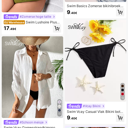
Swim Basics Zomerse bikinibroekje
met ruches
9
.40€
#Zomerse hoge taille
Swim Lushoire Plus-
EU Warehouse
maat zomerstrand Modieus badpak
17
.49€
met schuine schouderontwerp uit é
én stuk
12
#Vcay Bikini
Swim Vcay Casual Vlak Bikini botto
11
m
9
.40€
#Schoon meisje
Swim Vcay Damesstrandkimono me