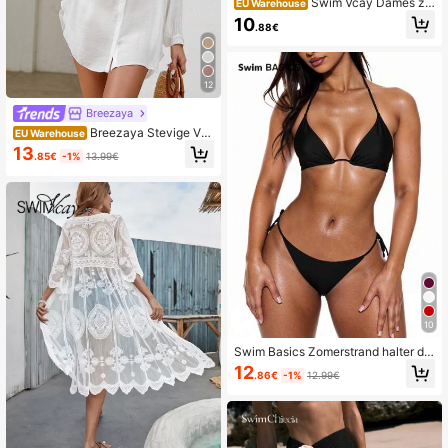
Swim Vcay Dames zo
EU Warehouse
mer strand mode effen kleur bikinibr
10
.88€
oekje
12
Breezaya
Breezaya Stevige Voo
EU Warehouse
rpand met knoppen kimonos
13
.85€
-1%
13.99€
10
Swim Basics Zomerstrand halter dri
ehoekige bikiniset aan de zijkant
12
.86€
-1%
12.99€