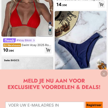
alternek Eéndelige badpak
14
.35€
10
#Vcay Bikini
Swim Vcay 2025 Rod
EU Warehouse
e halterbikinitop voor dames
10
.39€
14
#Zomerse hoge taille
Bellisia Stevige Hoog uitgesneden
Bikinibroekje
9
.40€
Registreer