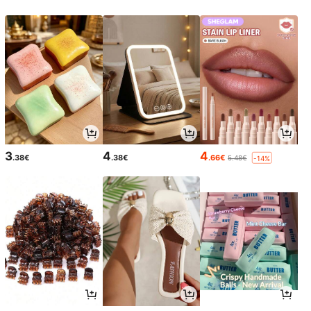
3
4
4
.38€
.38€
.66€
5.48€
-14%