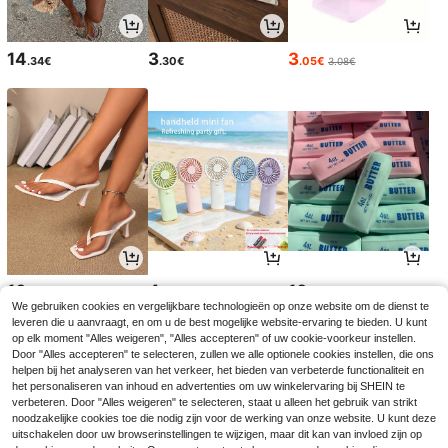
14
3
3
.34€
.30€
.05€
3.08€
16
4
10
.01€
.52€
.20€
We gebruiken cookies en vergelijkbare technologieën op onze website om de dienst te
leveren die u aanvraagt, en om u de best mogelijke website-ervaring te bieden. U kunt
op elk moment "Alles weigeren", "Alles accepteren" of uw cookie-voorkeur instellen.
Door "Alles accepteren" te selecteren, zullen we alle optionele cookies instellen, die ons
helpen bij het analyseren van het verkeer, het bieden van verbeterde functionaliteit en
het personaliseren van inhoud en advertenties om uw winkelervaring bij SHEIN te
verbeteren. Door "Alles weigeren" te selecteren, staat u alleen het gebruik van strikt
noodzakelijke cookies toe die nodig zijn voor de werking van onze website. U kunt deze
uitschakelen door uw browserinstellingen te wijzigen, maar dit kan van invloed zijn op