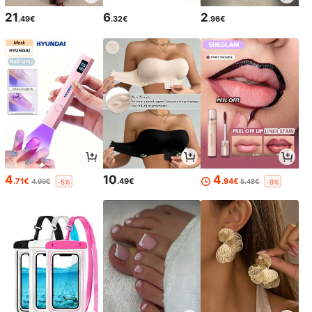
21
6
2
.49€
.32€
.96€
4
10
4
.71€
.49€
.94€
4.99€
5.48€
-5%
-9%