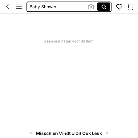
Baby Shower
Gender Reveal
Baby Accessoires
Baby
Geen resultaten voor dit item.
Misschien Vindt U Dit Ook Leuk