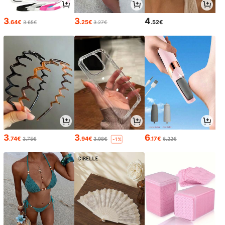
3
3
4
.64€
.25€
.52€
3.65€
3.27€
3
3
6
.74€
.94€
.17€
3.75€
3.98€
6.22€
-1%