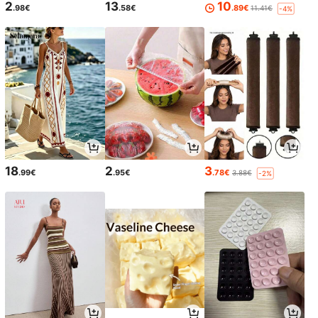
2
13
10
.98€
.58€
.89€
11.41€
-4%
18
2
3
.99€
.95€
.78€
3.88€
-2%