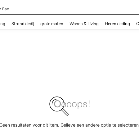
n Bae
and down arrow keys to navigate search Recente zoekopdracht and Zoeken en Vi
ing
Strandkledij
grote maten
Wonen & Living
Herenkleding
O
Geen resultaten voor dit item. Gelieve een andere optie te selecteren