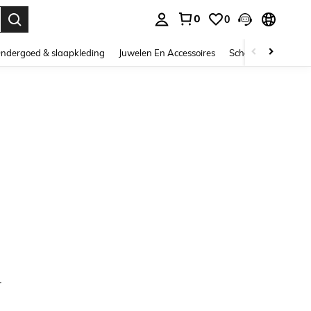
0
0
nden. Press Enter to select.
ndergoed & slaapkleding
Juwelen En Accessoires
Schoonheid & gezo
.