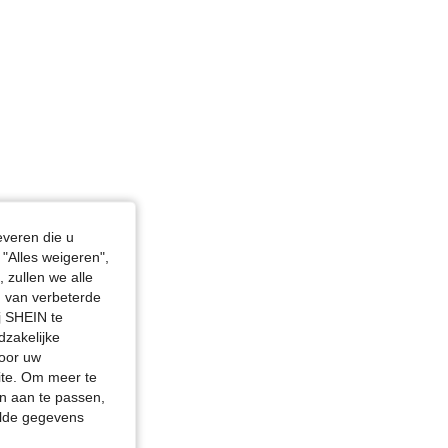
everen die u
"Alles weigeren",
 zullen we alle
en van verbeterde
j SHEIN te
dzakelijke
door uw
site. Om meer te
n aan te passen,
elde gegevens