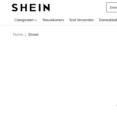
Shei
Use up 
Categorieën
Nieuwkomers
Snel Verzenden
Dameskled
Home
Street
/