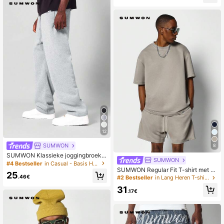
12
SUMWON
8
SUMWON Klassieke joggingbroek i
SUMWON
n joggingstijl
#4 Bestseller
in Casual - Basis Heren joggingbroeken
SUMWON Regular Fit T-shirt met k
25
orte mouwen en korte 2-delige set
.46€
#2 Bestseller
in Lang Heren T-shirt Co-ords
31
.17€