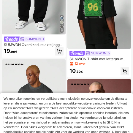
5
SUMWON
SUMWON Oversized, relaxte joggin
gbroek met trekkoord
19
.99€
SUMWON
SUMWON T-shirt met letter/numme
r en paisley bandana grafische print
12 over
10
.30€
We gebruiken cookies en vergelijkbare technologieën op onze website om de dienst te
leveren die u aanvraagt, en om u de best mogelijke website-ervaring te bieden. U kunt
op elk moment "Alles weigeren", "Alles accepteren" of uw cookie-voorkeur instellen.
Door "Alles accepteren" te selecteren, zullen we alle optionele cookies instellen, die ons
helpen bij het analyseren van het verkeer, het bieden van verbeterde functionaliteit en
het personaliseren van inhoud en advertenties om uw winkelervaring bij SHEIN te
verbeteren. Door "Alles weigeren" te selecteren, staat u alleen het gebruik van strikt
noodzakelijke cookies toe die nodig zijn voor de werking van onze website. U kunt deze