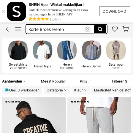
Zwembroek Heren
SHEIN App - Winkel makkelijker!
×
Ontdek meer exclusieve kortingen en extra
Heren Zomer Set
DOWNLOAD
aanbiedingen in de SHEIN APP!
(5,417)
Korte Broek Heren
Long Sleeve
Longe Sleeve
Zwembroek Heren
Sweatshirts
Heren
Sets voor
Heren tops
Heren Denim
voor heren
bottoms
heren
Aanbevolen
Meest Populair
Prijs
Filteren
Ges. 3 werkdagen
Categorie
Kleur
Elasticiteit van de stof