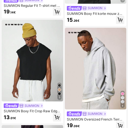
SUMWON Regular Fit T-shirt met k
SUMWON
orte mouwen en graffiti-grafische p
19
.14€
rint voor op straat
SUMWON Boxy Fit korte mouw zw
aargewicht essentieel T-shirt
15
.26€
5
SUMWON
4
SUMWON Boxy Fit Crop Raw Edge
SUMWON
Essential Tank
13
.01€
SUMWON Oversized French Terry
Pullover Hoodie
19
.09€