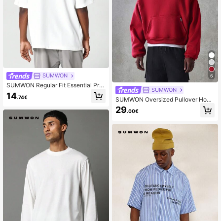
SUMWON
6
SUMWON Regular Fit Essential Pre
SUMWON
mium Heavyweight T-shirt
14
.74€
SUMWON Oversized Pullover Hood
ie met middenzak
29
.00€