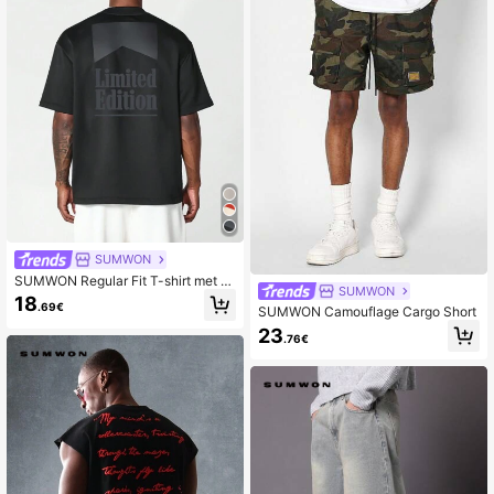
SUMWON
SUMWON Regular Fit T-shirt met k
SUMWON
orte mouwen, gelimiteerde oplage g
18
.69€
rafische print en borduurwerk aan d
SUMWON Camouflage Cargo Short
e voorkant
23
.76€