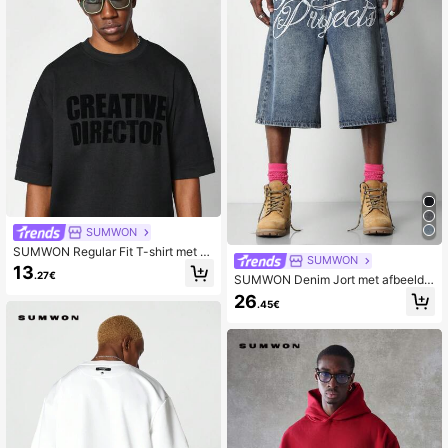
SUMWON
SUMWON Regular Fit T-shirt met k
SUMWON
orte mouwen en grafische print op d
13
.27€
e voorkant
SUMWON Denim Jort met afbeeldin
g aan de voorkant
26
.45€