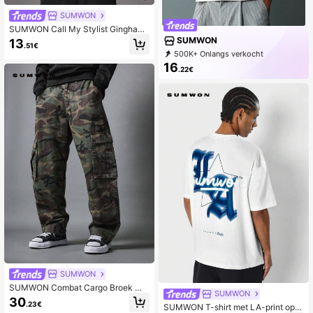
SUMWON
SUMWON Call My Stylist Gingham
Check Boxy Shirt Streetwear Overs
SUMWON
13
.51€
ized Button Down Casual Urban Fa
500K+ Onlangs verkocht
shion Statement Grafische Print Uni
99K+ Opnieuw kopen
16
sex
.22€
1M Abonnement
SUMWON
SUMWON Combat Cargo Broek Mili
SUMWON
taire Stijl Losse Pasvorm Woodland
30
.23€
Camouflage Tactische Streetwear
SUMWON T-shirt met LA-print op d