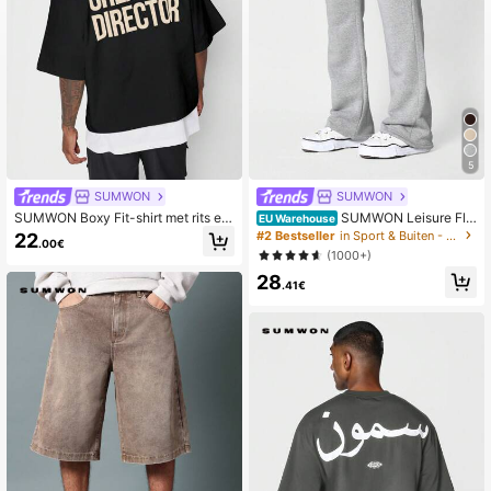
5
SUMWON
SUMWON
SUMWON Boxy Fit-shirt met rits en
SUMWON Leisure Fle
EU Warehouse
grafische print op de achterkant
ece Trekkoord Joggingbroek
#2 Bestseller
in Sport & Buiten - Athleisure Heren joggingbroeke
22
.00€
(1000+)
28
.41€