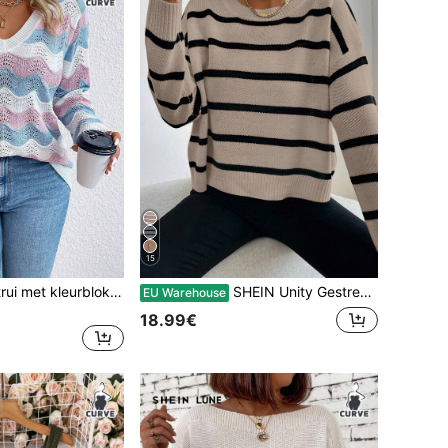
15
Plus size dames trui met kleurblokken, strepen, V-hals en lange mouwen, casual, veelzijdig voor buitenkleding in de herfst/winter. Gebreide trui voor de herfst.
SHEIN Unity Gestreepte trui met verlaagde schouders, gebreide top met lange mouwen voor de herfst en winter.
EU Warehouse
18.99€