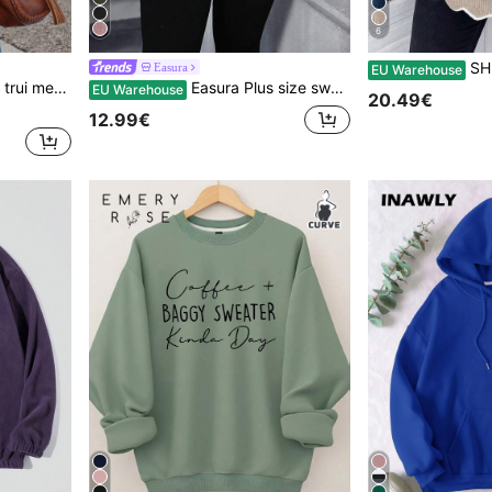
6
SHEIN LUNE Pl
Easura
EU Warehouse
lange mouwen voor de herfst en winter.
Easura Plus size sweatshirt met contrasterende kanten details en kleurblokken, met verlaagde schouders, perfect voor Thanksgiving, afstuderen, terug naar school, afstuderen, lerares, dames, terug naar school trui, herfst/winter sweatshirt.
EU Warehouse
20.49€
12.99€