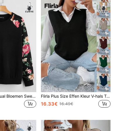
SHEIN LUNE Casual Bloemen Sweatshirt grote maat
Flirla Plus Size Effen Kleur V-hals Trui Vest, Voor De Winter
16.33€
16.49€