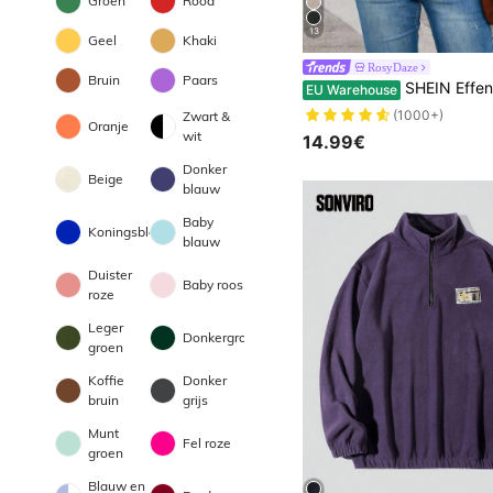
Groen
Rood
13
Geel
Khaki
RosyDaze
Bruin
Paars
SHEIN Effen trui met verlaagde schouders, gebreide trui met 
EU Warehouse
(1000+)
Zwart &
Oranje
wit
14.99€
Donker
Beige
blauw
Baby
Koningsblauw
blauw
Duister
Baby roos
roze
Leger
Donkergroen
groen
Koffie
Donker
bruin
grijs
Munt
Fel roze
groen
Blauw en