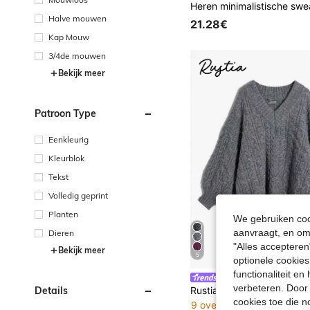
Halve mouwen
21.28€
Kap Mouw
3/4de mouwen
Bekijk meer
Patroon Type
Eenkleurig
Kleurblok
Tekst
Volledig geprint
Planten
We gebruiken cook
aanvraagt, en om 
Dieren
"Alles accepteren
Bekijk meer
5
optionele cookies
functionaliteit e
Rustia
verbeteren. Door 
Details
cookies toe die n
9 over