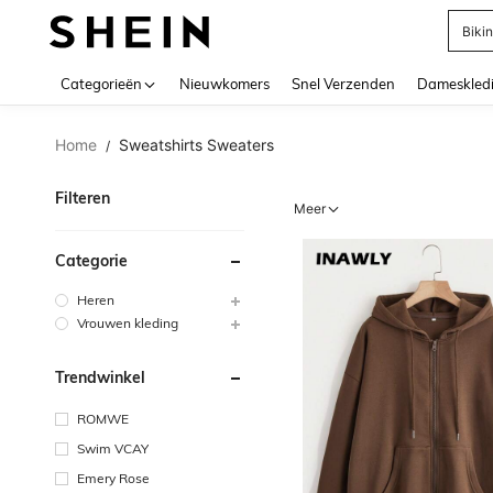
Biki
Use up 
Categorieën
Nieuwkomers
Snel Verzenden
Dameskled
Home
Sweatshirts Sweaters
/
Filteren
Meer
Categorie
Heren
Vrouwen kleding
Trendwinkel
ROMWE
Swim VCAY
Emery Rose