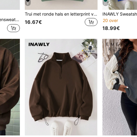
9
20
Trui met ronde hals en letterprint voor dames in grote maten, ideaal voor winterse gelegenheden zoals afstuderen, de start van het schooljaar of als lerarenpullover voor de herfst.
vallend model, voor de herfst en winter, met lange mouwen.
20 over
16.67€
18.99€