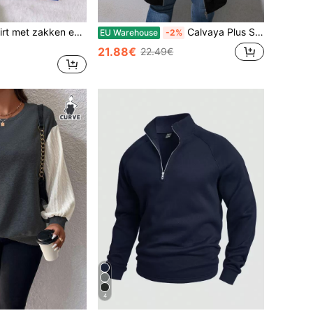
INAWLY Sweatshirt met zakken en trekkoord, thermisch gevoerd, plus size, voor de winter, herfst en najaar.
Calvaya Plus Size Colorblock Sweatshirt met Raglanmouwen, Trekkoord en Ritssluiting, Geschikt voor Afstuderen, Leraren, Terug naar School, Herfst/Winter
EU Warehouse
-2%
21.88€
22.49€
4