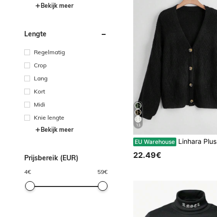
Bekijk meer
Lengte
Regelmatig
Crop
Lang
Kort
Midi
Knie lengte
13
Bekijk meer
Linhara Plus Size Dames Effen Kleur Gebreide V-hals Enkelrijs Lange Mouw Casual F
EU Warehouse
22.49€
Prijsbereik (EUR)
4
€
59
€