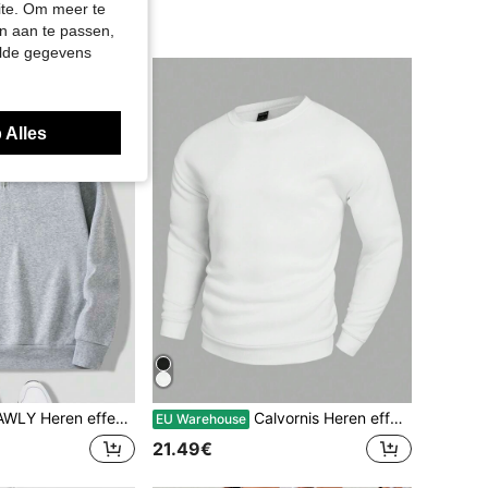
site. Om meer te
n aan te passen,
elde gegevens
 Alles
effen sweatshirt met halve rits en kwartrits, voor de herfst en winter
Calvornis Heren effen basic sweatshirt met ronde hals, wit, lange mouwen, gymsweatshirt, voor vrienden, echtgenoot, vriendje, cadeaus, voor de herfst
EU Warehouse
21.49€