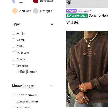
Bordeaux
wit
Abrikoos
Lichtgrijs
Sonviro
Sonviro Herensweatshirt met kwartrits aan de voorkant, opgestikt door flanellen stof, los
EU Warehouse
31.18€
Type
A Lijn
Cami
Fitting
Pullovers
Shorts
Broeken
Bekijk meer
Mouw Lengte
Korte mouwen
Lange mouwen
Mouwloos