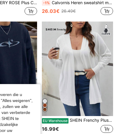
Sweatshirt met Bishopmouwen, geschikt voor afstuderen, terug naar school, afstuderen, lerares, dames, terug naar school trui, herfst/winter sweatshirt.
Calvornis Heren sweatshirt met halve rits, opstaande kraag, raglanmouwen, lange mouwen en kwartrits
-1%
26.03€
26.49€
everen die u
"Alles weigeren",
 zullen we alle
en van verbeterde
j SHEIN te
Heren sweatshirt met sterrenprint en verlaagde schouders, herfst, top met lange mouwen
SHEIN Frenchy Plus Size Solid Casual Design Cardigan, Voor de Winter
EU Warehouse
dzakelijke
16.99€
door uw