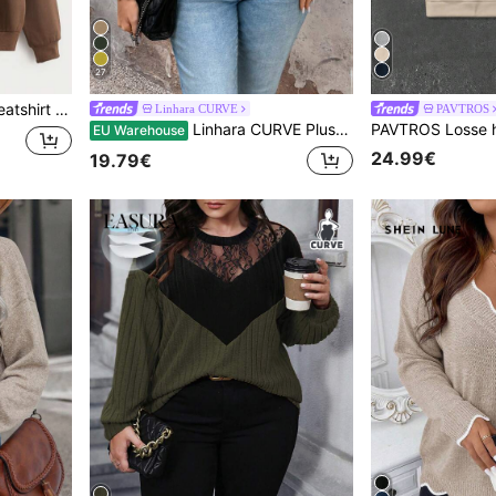
27
 school, afstuderen, lerares, voor vrouwen, terug naar school trui, herfst sweatshirt
Linhara CURVE
PAVTROS
Linhara CURVE Plus Size Vrouwen Knoopsluiting Ronde Hals Cardigan, Voor De Winter
EU Warehouse
24.99€
19.79€