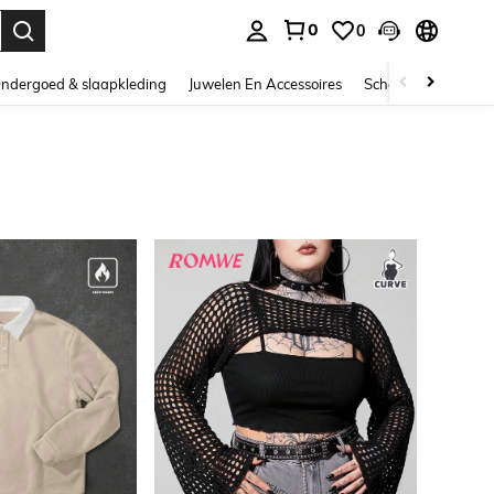
0
0
nden. Press Enter to select.
ndergoed & slaapkleding
Juwelen En Accessoires
Schoonheid & gezo