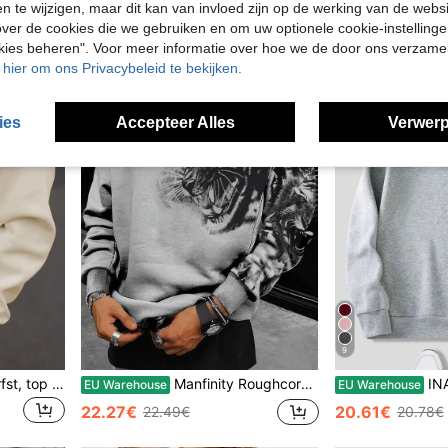
20.40€
20.46€
en te wijzigen, maar dit kan van invloed zijn op de werking van de web
ver de cookies die we gebruiken en om uw optionele cookie-instellinge
okies beheren". Voor meer informatie over hoe we de door ons verzam
u hier om ons Privacybeleid te bekijken.
ies
Accepteer Alles
Verwerp
9
Effen herentrui, lente & herfst, top met lange mouwen
Manfinity Roughcore Heren losse tijgerprint sweatshirt, lange mouwen, geschikt voor uitgaan, streetwear, grafisch sweatshirt, geschikt voor echtgenoot, voor de herfst
INAWLY Heren 
EU Warehouse
EU Warehouse
22.27€
20.61€
22.49€
20.78€