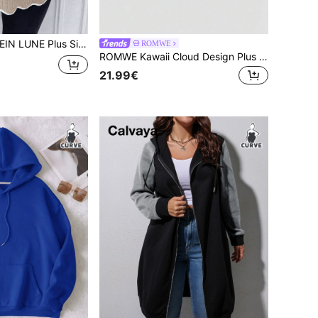
us Size Dames Casual V-hals Drop Shoulder Lange Mouw Trui, Herfst/Winter
ROMWE
ROMWE Kawaii Cloud Design Plus Size V-hals Cardigan, School, Voor de Winter
21.99€