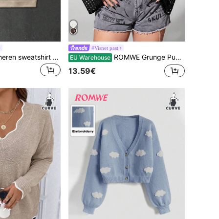
#Visnet past
PAVTROS Losse heren sweatshirt met contrastkraag en polokraag, vakantie sweatshirt met lange mouwen, voor vrienden, echtgenoot, vriendje, cadeaus, voor de herfst/winter
ROMWE Grunge Punk Plus Size Zomer Haakwerk Dames Ultra Cropped Visnet Brei Trui, School
EU Warehouse
13.59€