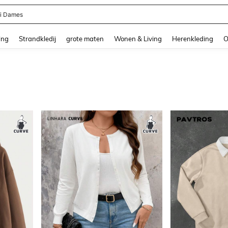
ni Dames
and down arrow keys to navigate search Recente zoekopdracht and Zoeken en Vi
ing
Strandkledij
grote maten
Wonen & Living
Herenkleding
O