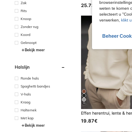
browserinstelling
Zak
25.73€
weten te komen o
Rits
selecteert u "Co
Knoop
verwerken,
klikt 
Zonder rug
Koord
Beheer Cook
Geknoopt
Bekijk meer
Halslijn
Ronde hals
Spaghetti bandjes
V-hals
Kraag
13
Halternek
Met kap
19.87€
Bekijk meer