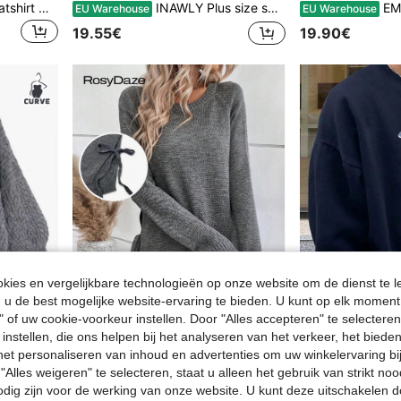
Heren minimalistische sweatshirt met letterprint, slim fit, ronde hals, high street vintage casual, dun met thermische voering
INAWLY Plus size sweatshirt met verlaagde schouders en ritssluiting, halfopen model, perfect voor winterse diploma-uitreiking, terug naar school, afstuderen, lerares, herfst/winter.
EMERY ROSE Plus Colorblock 
EU Warehouse
EU Warehouse
19.55€
19.90€
ies en vergelijkbare technologieën op onze website om de dienst te l
u de best mogelijke website-ervaring te bieden. U kunt op elk moment 
" of uw cookie-voorkeur instellen. Door "Alles accepteren" te selecteren,
 instellen, die ons helpen bij het analyseren van het verkeer, het bied
n het personaliseren van inhoud en advertenties om uw winkelervaring bi
RosyDaze
"Alles weigeren" te selecteren, staat u alleen het gebruik van strikt noo
Rustia Plus kabelgebreide trui met verlaagde schouders, gebreide winterpullover voor de herfst, casual stijl
SHEIN Trui met raglanmouwen en knoop aan de zijkant, gebreide pullover voor de herfst en winter.
EU Warehouse
21.39€
odig zijn voor de werking van onze website. U kunt deze uitschakelen 