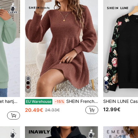
7
4
SHEIN LUNE Sweatshirt met hartjesprint en verlaagde schouders, perfect voor winterse diploma-uitreikingen, de start van het schooljaar, afstuderen, of als trui voor leraressen.
SHEIN Frenchy Truijurk met lantaarnmouwen in herfst/winter
EU Warehouse
-15%
12.99€
20.49€
24.33€