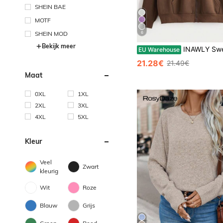
SHEIN BAE
MOTF
SHEIN MOD
6
Bekijk meer
INAWLY Sweatshirt met ritssluiting, verlaagde schouders en trekkoord, thermisch gevoerd, voor winterse diploma-uitreiking, terug naar
EU Warehouse
21.28€
21.49€
Maat
0XL
1XL
2XL
3XL
4XL
5XL
Kleur
Veel
Zwart
kleurig
Wit
Roze
Blauw
Grijs