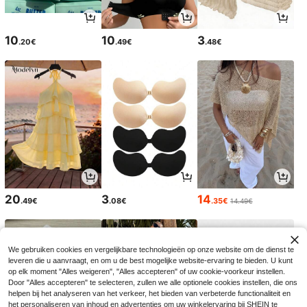
10
10
3
.20€
.49€
.48€
20
3
14
.49€
.08€
.35€
14.49€
We gebruiken cookies en vergelijkbare technologieën op onze website om de dienst te
leveren die u aanvraagt, en om u de best mogelijke website-ervaring te bieden. U kunt
op elk moment "Alles weigeren", "Alles accepteren" of uw cookie-voorkeur instellen.
Door "Alles accepteren" te selecteren, zullen we alle optionele cookies instellen, die ons
helpen bij het analyseren van het verkeer, het bieden van verbeterde functionaliteit en
het personaliseren van inhoud en advertenties om uw winkelervaring bij SHEIN te