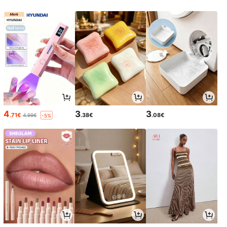
4
3
3
.71€
.38€
.08€
4.99€
-5%