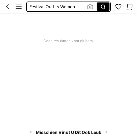
Festival Outfits Women
Topjes
Tops For Women
Blouse
Geen resultaten voor dit item.
Tops
Misschien Vindt U Dit Ook Leuk