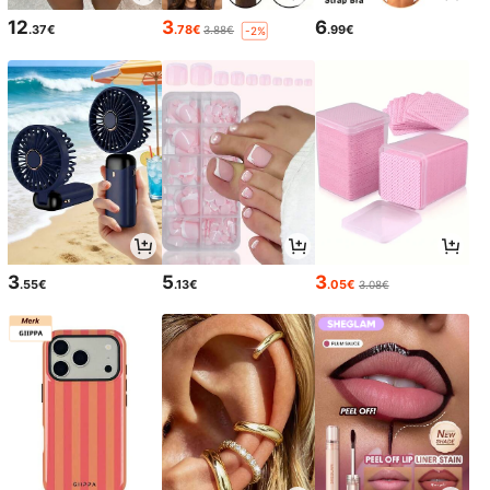
12
3
6
.37€
.78€
.99€
3.88€
-2%
3
5
3
.55€
.13€
.05€
3.08€