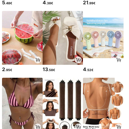
5
4
21
.48€
.38€
.99€
2
13
4
.95€
.58€
.52€