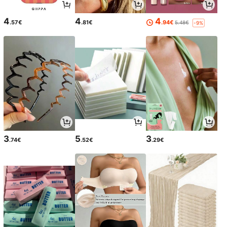
4
4
4
.57€
.81€
.94€
5.48€
-9%
3
5
3
.74€
.52€
.29€