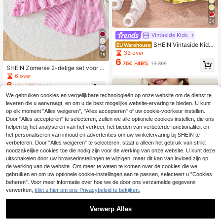
34
Vintaside Kids
SHEIN Vintaside Kids
EU Warehouse
Set van 2 stuks: geel gestreept jacq
33 over
15
uard gebreid vest en short voor jong
6
.75€
-49%
13.36€
e meisjes, losvallend model, geschi
SHEIN Zomerse 2-delige set voor jo
kt voor dagelijks gebruik, vakantie,
nge meisjes van 4-7 jaar, schattige
6 over
sport en de zomer.
zoete frisse stijl, mouwloze top met
6
.95€
-5%
7.35€
bubbel-rimpelwatermerk, kleurrijke
kleine hartjes en ruchesrand, met bi
We gebruiken cookies en vergelijkbare technologieën op onze website om de dienst te
jpassende korte broek met print, kat
leveren die u aanvraagt, en om u de best mogelijke website-ervaring te bieden. U kunt
oenachtige textuurstof, huidvriendel
op elk moment "Alles weigeren", "Alles accepteren" of uw cookie-voorkeur instellen.
ijk, comfortabel en licht, geschikt v
Door "Alles accepteren" te selecteren, zullen we alle optionele cookies instellen, die ons
oor zomerse buitenspelen en casua
helpen bij het analyseren van het verkeer, het bieden van verbeterde functionaliteit en
l dagelijks dragen
het personaliseren van inhoud en advertenties om uw winkelervaring bij SHEIN te
verbeteren. Door "Alles weigeren" te selecteren, staat u alleen het gebruik van strikt
noodzakelijke cookies toe die nodig zijn voor de werking van onze website. U kunt deze
uitschakelen door uw browserinstellingen te wijzigen, maar dit kan van invloed zijn op
de werking van de website. Om meer te weten te komen over de cookies die we
gebruiken en om uw optionele cookie-instellingen aan te passen, selecteert u "Cookies
beheren". Voor meer informatie over hoe we de door ons verzamelde gegevens
verwerken,
klikt u hier om ons Privacybeleid te bekijken.
Verwerp Alles
1