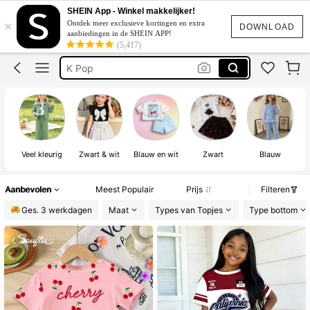
Meisjes Kleding Zomer
SHEIN App - Winkel makkelijker!
×
Ontdek meer exclusieve kortingen en extra
Kinderen Meisje
DOWNLOAD
aanbiedingen in de SHEIN APP!
(5,417)
K Pop
Kpop Demonhunters
K Pop Kleding
Meisjes Kleding Zomer
Veel kleurig
Zwart & wit
Blauw en wit
Zwart
Blauw
D
Aanbevolen
Meest Populair
Prijs
Filteren
Ges. 3 werkdagen
Maat
Types van Topjes
Type bottom