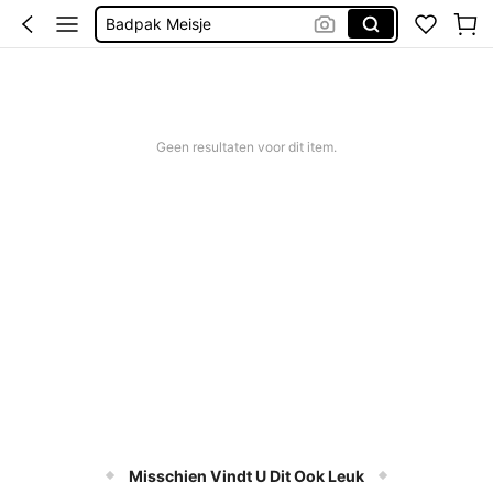
Badpak Meisje
Bikini Meisjes
Kinderen Meisje
Prinsessen Jurk
Geen resultaten voor dit item.
Misschien Vindt U Dit Ook Leuk