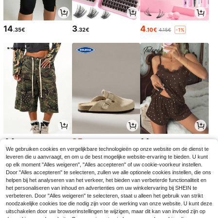
14
3
4
.35€
.32€
.10€
4.15€
-1%
44
25
14
.32€
.52€
.35€
25.68€
We gebruiken cookies en vergelijkbare technologieën op onze website om de dienst te
leveren die u aanvraagt, en om u de best mogelijke website-ervaring te bieden. U kunt
op elk moment "Alles weigeren", "Alles accepteren" of uw cookie-voorkeur instellen.
Door "Alles accepteren" te selecteren, zullen we alle optionele cookies instellen, die ons
helpen bij het analyseren van het verkeer, het bieden van verbeterde functionaliteit en
het personaliseren van inhoud en advertenties om uw winkelervaring bij SHEIN te
verbeteren. Door "Alles weigeren" te selecteren, staat u alleen het gebruik van strikt
noodzakelijke cookies toe die nodig zijn voor de werking van onze website. U kunt deze
uitschakelen door uw browserinstellingen te wijzigen, maar dit kan van invloed zijn op