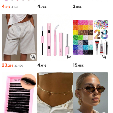
4
4
3
.61€
.76€
.84€
4.64€
23
4
15
.26€
.01€
.68€
23.49€