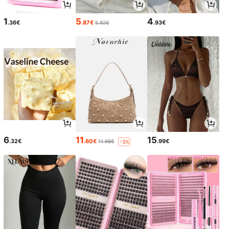
1
5
4
.36€
.87€
.93€
5.92€
6
11
15
.32€
.60€
.99€
11.98€
-3%