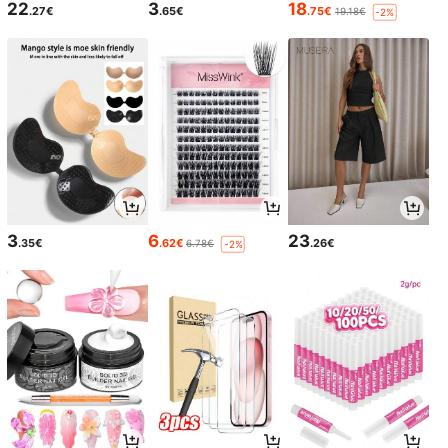
22
3
18
.27€
.65€
.75€
19.18€
-2%
3
6
23
.35€
.62€
.26€
6.78€
-2%