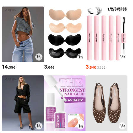
14
3
3
.35€
.64€
.64€
3.65€