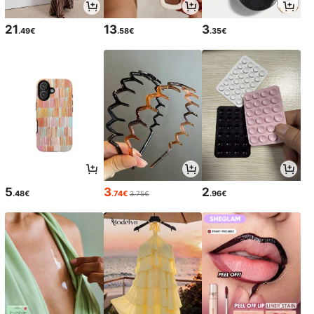
21
13
3
.49€
.58€
.35€
5
3
2
.48€
.74€
.96€
3.75€