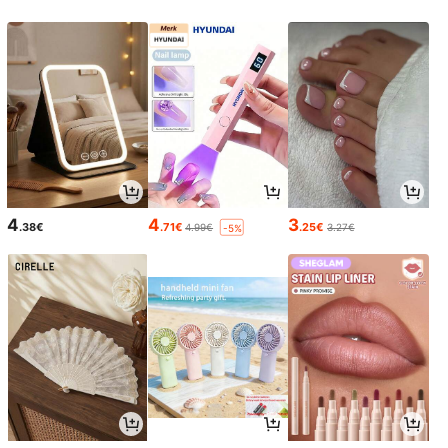
4
4
3
.38€
.71€
.25€
4.99€
3.27€
-5%