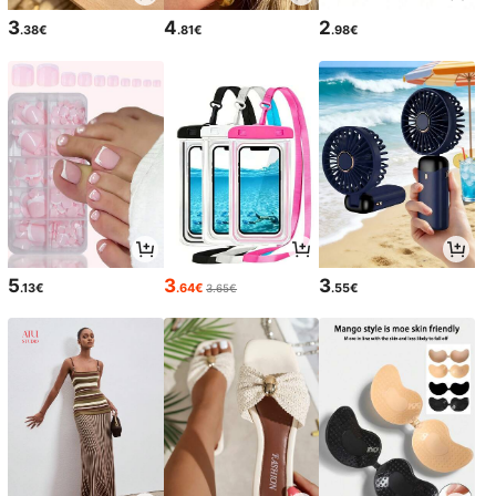
3
4
2
.38€
.81€
.98€
5
3
3
.13€
.64€
.55€
3.65€