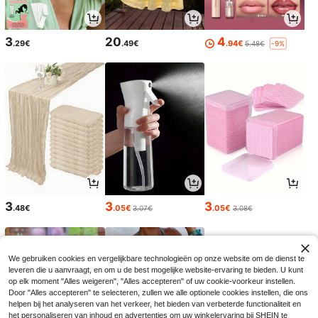
3
20
4
.29€
.49€
.94€
5.48€
-9%
3
3
3
.48€
.05€
.05€
3.07€
3.08€
We gebruiken cookies en vergelijkbare technologieën op onze website om de dienst te
leveren die u aanvraagt, en om u de best mogelijke website-ervaring te bieden. U kunt
op elk moment "Alles weigeren", "Alles accepteren" of uw cookie-voorkeur instellen.
Door "Alles accepteren" te selecteren, zullen we alle optionele cookies instellen, die ons
helpen bij het analyseren van het verkeer, het bieden van verbeterde functionaliteit en
het personaliseren van inhoud en advertenties om uw winkelervaring bij SHEIN te