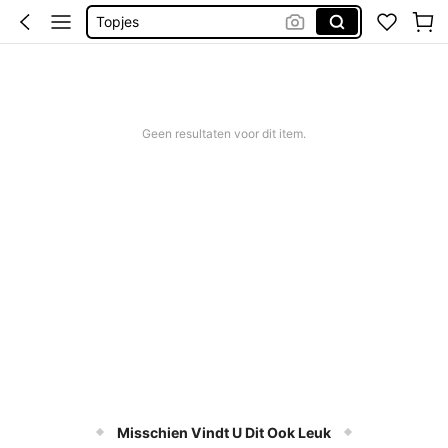
Topjes
Tops For Women
Blouse
Tops
Geen resultaten voor dit item.
Misschien Vindt U Dit Ook Leuk