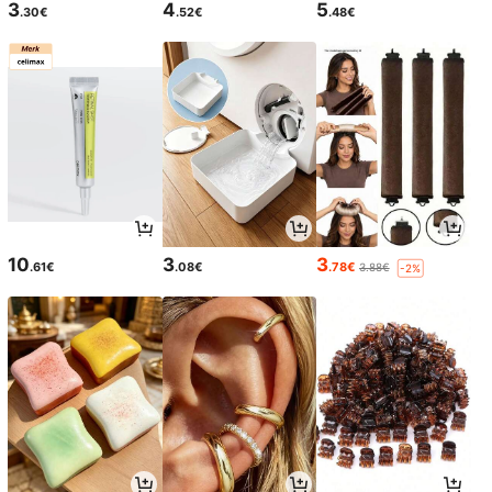
3
4
5
.30€
.52€
.48€
10
3
3
.61€
.08€
.78€
3.88€
-2%