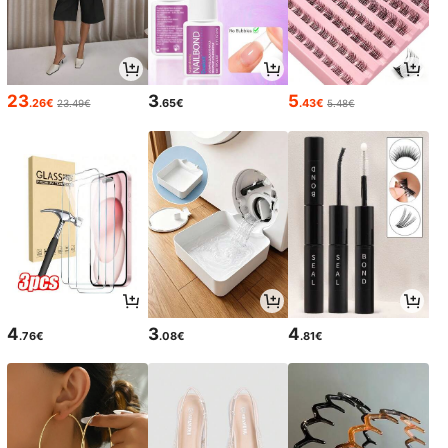
23
3
5
.26€
.65€
.43€
23.49€
5.48€
4
3
4
.76€
.08€
.81€