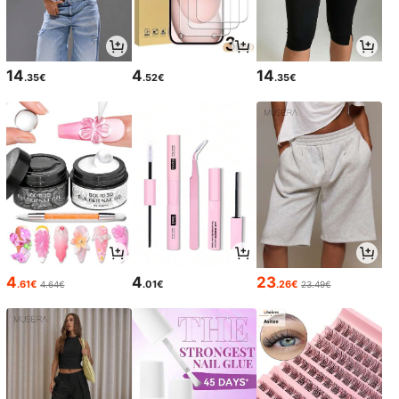
14
4
14
.35€
.52€
.35€
4
4
23
.61€
.01€
.26€
4.64€
23.49€