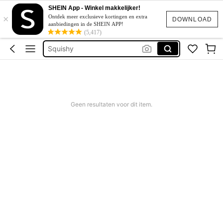
SHEIN App - Winkel makkelijker!
×
Corrigerend Badpak
Ontdek meer exclusieve kortingen en extra
DOWNLOAD
aanbiedingen in de SHEIN APP!
Katoen
(5,417)
Squishy
Bikini
Trouwjurk
Corrigerend Badpak
Geen resultaten voor dit item.
Katoen