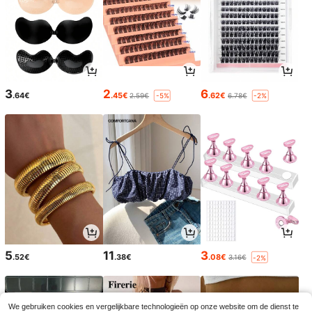
3
2
6
.64€
.45€
.62€
2.59€
6.78€
-5%
-2%
5
11
3
.52€
.38€
.08€
3.16€
-2%
We gebruiken cookies en vergelijkbare technologieën op onze website om de dienst te