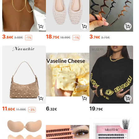
3
18
3
.84€
.75€
.74€
3.88€
18.99€
3.75€
-1%
-1%
11
6
19
.60€
.32€
.79€
11.98€
-3%