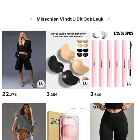
Misschien Vindt U Dit Ook Leuk
22
3
3
.27€
.35€
.64€