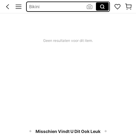
Bikini
Trouwjurk
Corrigerend Badpak
Katoen
Geen resultaten voor dit item.
Misschien Vindt U Dit Ook Leuk