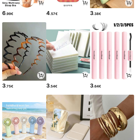
6
4
3
.99€
.57€
.38€
3
3
3
.75€
.54€
.64€