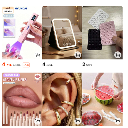
4
4
2
.71€
.38€
.96€
4.99€
-5%