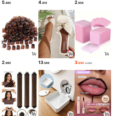
5
4
2
.48€
.81€
.95€
2
13
3
.98€
.58€
.05€
3.08€