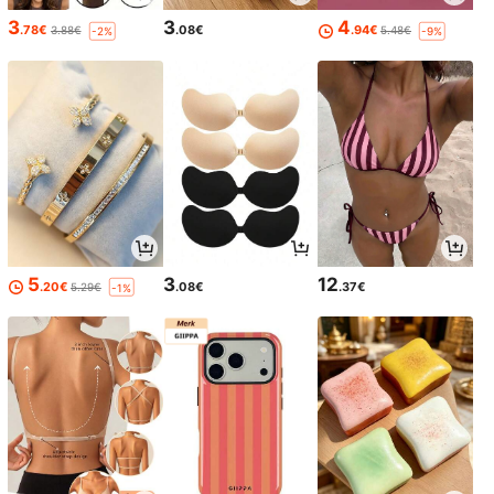
3
3
4
.78€
.08€
.94€
3.88€
5.48€
-2%
-9%
5
3
12
.20€
.08€
.37€
5.29€
-1%