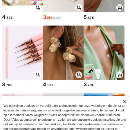
4
3
5
.52€
.15€
.67€
3.18€
3
4
3
.78€
.52€
.29€
We gebruiken cookies en vergelijkbare technologieën op onze website om de dienst te
leveren die u aanvraagt, en om u de best mogelijke website-ervaring te bieden. U kunt
op elk moment "Alles weigeren", "Alles accepteren" of uw cookie-voorkeur instellen.
Door "Alles accepteren" te selecteren, zullen we alle optionele cookies instellen, die ons
helpen bij het analyseren van het verkeer, het bieden van verbeterde functionaliteit en
het personaliseren van inhoud en advertenties om uw winkelervaring bij SHEIN te