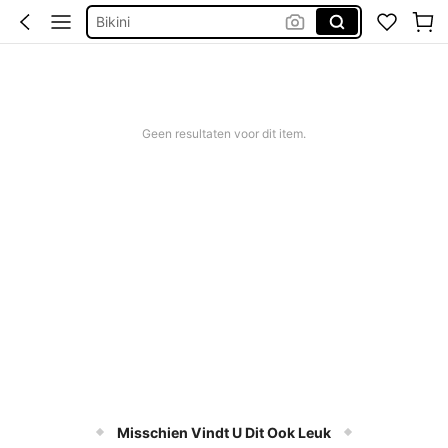
Bikini
Trouwjurk
Corrigerend Badpak
Katoen
Geen resultaten voor dit item.
Misschien Vindt U Dit Ook Leuk