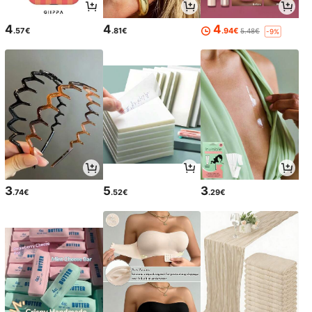
4
4
4
.57€
.81€
.94€
5.48€
-9%
3
5
3
.74€
.52€
.29€