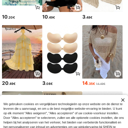
10
10
3
.20€
.49€
.48€
20
3
14
.49€
.08€
.35€
14.49€
We gebruiken cookies en vergelijkbare technologieën op onze website om de dienst te
leveren die u aanvraagt, en om u de best mogelijke website-ervaring te bieden. U kunt
op elk moment "Alles weigeren", "Alles accepteren" of uw cookie-voorkeur instellen.
Door "Alles accepteren" te selecteren, zullen we alle optionele cookies instellen, die ons
helpen bij het analyseren van het verkeer, het bieden van verbeterde functionaliteit en
het personaliseren van inhoud en advertenties om uw winkelervaring bij SHEIN te