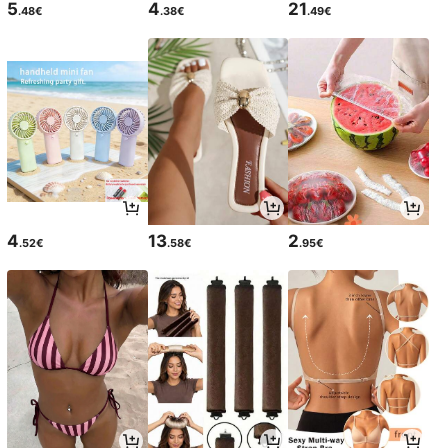
5
4
21
.48€
.38€
.49€
4
13
2
.52€
.58€
.95€