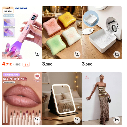
4
3
3
.71€
.38€
.08€
4.99€
-5%