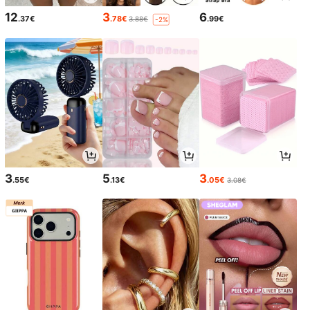
12
3
6
.37€
.78€
.99€
3.88€
-2%
3
5
3
.55€
.13€
.05€
3.08€