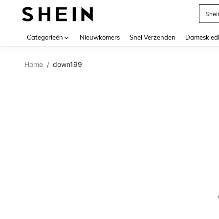
Shei
Use up 
Categorieën
Nieuwkomers
Snel Verzenden
Dameskled
Home
down199
/