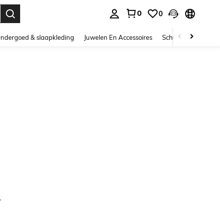
0
0
nden. Press Enter to select.
ndergoed & slaapkleding
Juwelen En Accessoires
Schoonheid & gezo
.