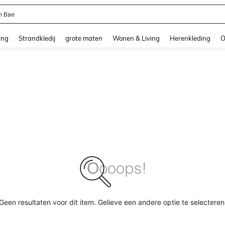
n Bae
and down arrow keys to navigate search Recente zoekopdracht and Zoeken en Vi
ing
Strandkledij
grote maten
Wonen & Living
Herenkleding
O
Geen resultaten voor dit item. Gelieve een andere optie te selecteren