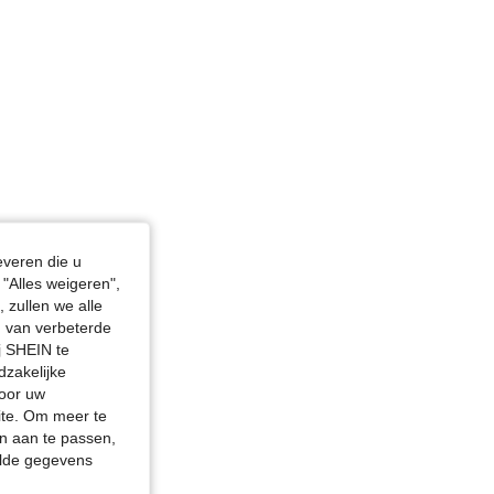
everen die u
"Alles weigeren",
 zullen we alle
en van verbeterde
j SHEIN te
dzakelijke
door uw
site. Om meer te
n aan te passen,
elde gegevens