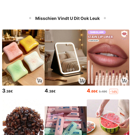
Misschien Vindt U Dit Ook Leuk
3
4
4
.38€
.38€
.66€
5.48€
-14%