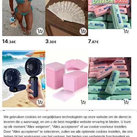
14
3
7
.34€
.30€
.87€
3
3
10
.55€
.05€
.20€
3.08€
We gebruiken cookies en vergelijkbare technologieën op onze website om de dienst te
leveren die u aanvraagt, en om u de best mogelijke website-ervaring te bieden. U kunt
op elk moment "Alles weigeren", "Alles accepteren" of uw cookie-voorkeur instellen.
Door "Alles accepteren" te selecteren, zullen we alle optionele cookies instellen, die ons
helpen bij het analyseren van het verkeer, het bieden van verbeterde functionaliteit en