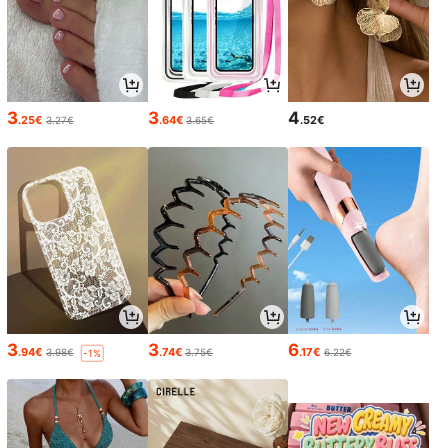
3
3
4
.25€
.64€
.52€
3.27€
3.65€
3
3
6
.94€
.74€
.17€
3.98€
3.75€
6.22€
-1%