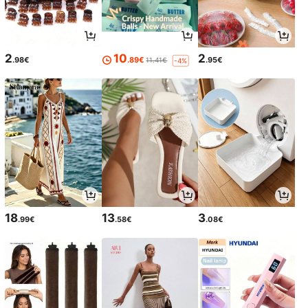
2
10
2
.98€
.89€
.95€
11.41€
-4%
18
13
3
.99€
.58€
.08€