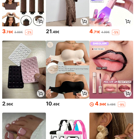
3
21
4
.78€
.49€
.71€
3.88€
4.99€
-2%
-5%
2
10
4
.96€
.49€
.94€
5.48€
-9%