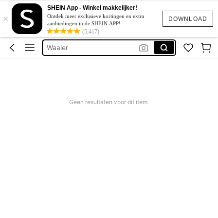
Sqiushy
SHEIN App - Winkel makkelijker!
×
Squishy
Ontdek meer exclusieve kortingen en extra
DOWNLOAD
aanbiedingen in de SHEIN APP!
Bedazzling Kit
(5,417)
Waaier
Poster
Sqiushy
Squishy
Geen resultaten voor dit item.